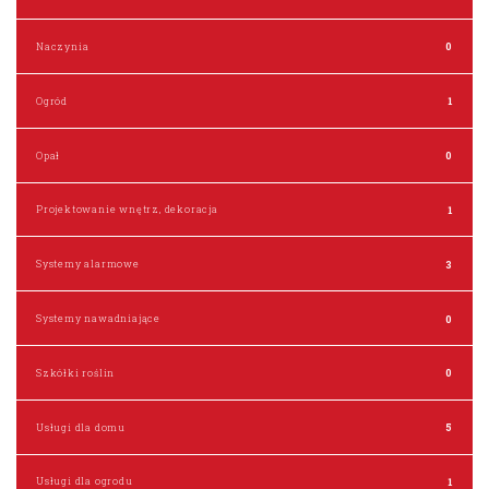
Naczynia
0
Ogród
1
Opał
0
Projektowanie wnętrz, dekoracja
1
Systemy alarmowe
3
Systemy nawadniające
0
Szkółki roślin
0
Usługi dla domu
5
Usługi dla ogrodu
1