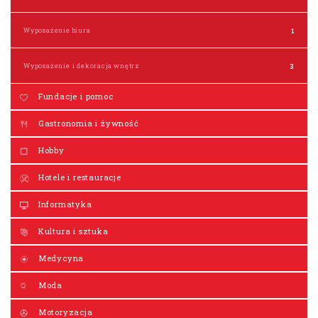
Wyposażenie biura
1
Wyposażenie i dekoracja wnętrz
3
Fundacje i pomoc
Gastronomia i żywność
Hobby
Hotele i restauracje
Informatyka
Kultura i sztuka
Medycyna
Moda
Motoryzacja