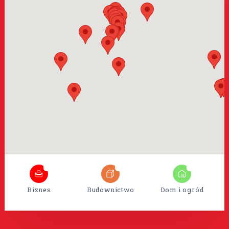
8
35
15
Biznes
Budownictwo
Dom i ogród