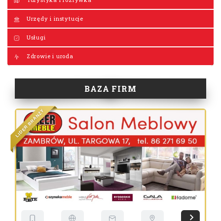
Urzędy i instytucje
Usługi
Zdrowie i uroda
BAZA FIRM
Y
Ż
N
A
R
B
R
E
D
I
L