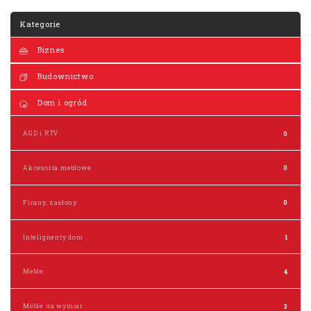
Kategorie
Biznes
Budownictwo
Dom i ogród
AGD i RTV
0
Akcesoria meblowe
0
Firany, zasłony
0
Intelignenty dom
1
Meble
4
Meble na wymiar
3