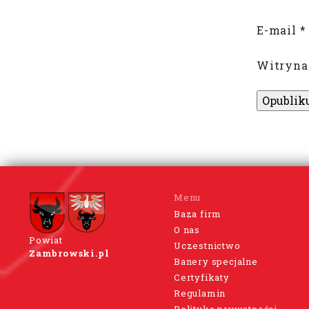
E-mail
*
Witryna
Menu
Baza firm
O nas
Powiat
Uczestnictwo
Zambrowski.pl
Banery specjalne
Certyfikaty
Regulamin
Polityka prywatności