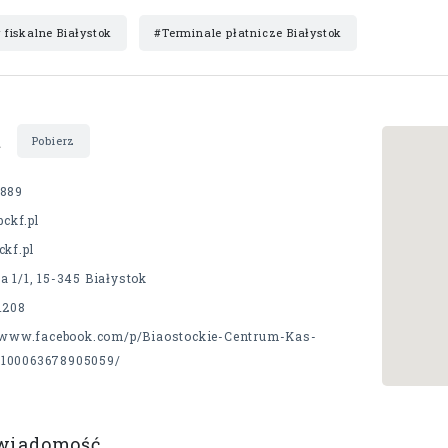
 fiskalne Białystok
#Terminale płatnicze Białystok
t
Pobierz
889
bckf.pl
kf.pl
 1/1, 15-345 Białystok
1208
//www.facebook.com/p/Biaostockie-Centrum-Kas-
-100063678905059/
 wiadomość