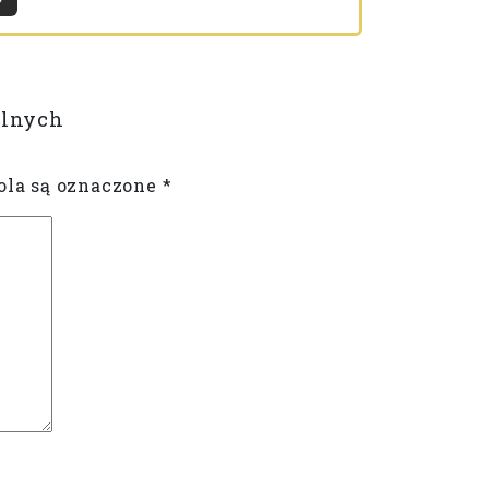
Więcej
alnych
la są oznaczone
*