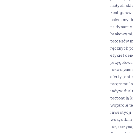
małych skl
konfigurowa
polecamy dr
na dynamic
bankowymi,
procesów m
ręcznych p
etykiet ce
przygotowal
rozwiązani
oferty jest
programu l
indywidualn
proponują k
wsparcie t
inwestycji.
wszystkim s
rozpoczynaj