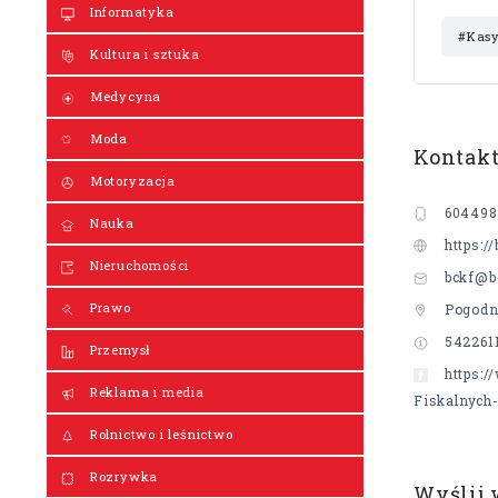
Informatyka
#Kasy
Kultura i sztuka
Medycyna
Moda
Kontak
Motoryzacja
604498
Nauka
https://
Nieruchomości
bckf@bc
Prawo
Pogodna
542261
Przemysł
https:
Reklama i media
Fiskalnych
Rolnictwo i leśnictwo
Rozrywka
Wyślij