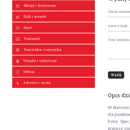
Sklepy i hurtownie
Ślub i wesele
Sport
Transport
Turystyka i rozrywka
Urzędy i instytucje
Usługi
Zdrowie i uroda
Opis dz
W Białostoc
dla punktów
firmy. Spec
procesy sp