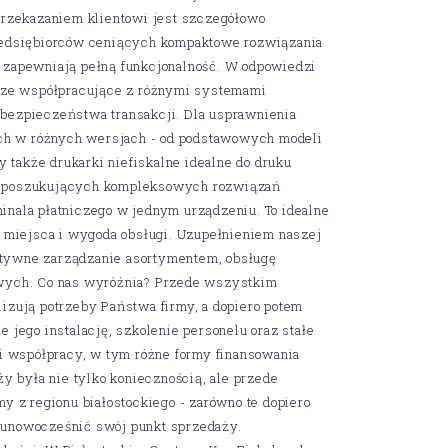
rzekazaniem klientowi jest szczegółowo
przedsiębiorców ceniących kompaktowe rozwiązania
e zapewniają pełną funkcjonalność. W odpowiedzi
cze współpracujące z różnymi systemami
ezpieczeństwa transakcji. Dla usprawnienia
h w różnych wersjach - od podstawowych modeli
akże drukarki niefiskalne idealne do druku
m poszukujących kompleksowych rozwiązań
minala płatniczego w jednym urządzeniu. To idealne
 miejsca i wygoda obsługi. Uzupełnieniem naszej
ektywne zarządzanie asortymentem, obsługę
wych. Co nas wyróżnia? Przede wszystkim
lizują potrzeby Państwa firmy, a dopiero potem
e jego instalację, szkolenie personelu oraz stałe
i współpracy, w tym różne formy finansowania
 była nie tylko koniecznością, ale przede
 z regionu białostockiego - zarówno te dopiero
ą unowocześnić swój punkt sprzedaży.