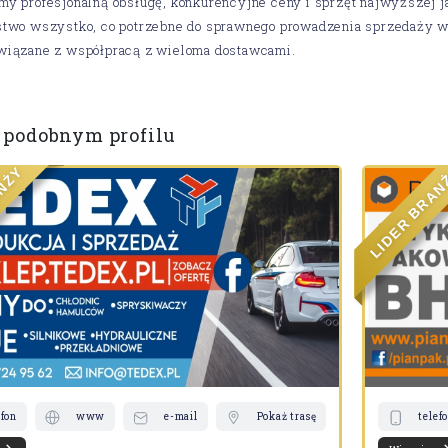
y profesjonalną obsługę, konkurencyjne ceny i sprzęt najwyższej j
stwo wszystko, co potrzebne do sprawnego prowadzenia sprzedaży w
wiązane z współpracą z wieloma dostawcami.
 podobnym profilu
Y
Ż
N
A
A
R
B
R
E
D
I
L
efon
www
e-mail
Pokaż trasę
telef