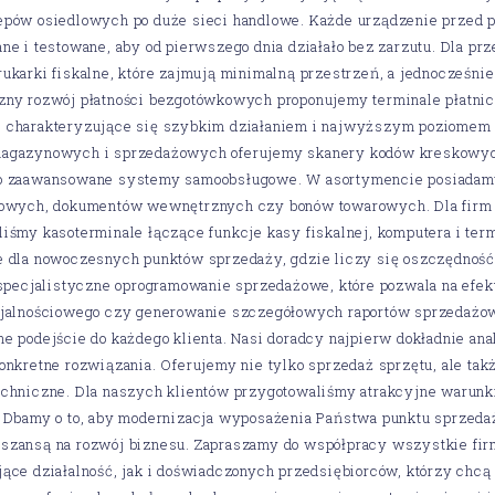
epów osiedlowych po duże sieci handlowe. Każde urządzenie przed p
ne i testowane, aby od pierwszego dnia działało bez zarzutu. Dla 
ukarki fiskalne, które zajmują minimalną przestrzeń, a jednocześni
zny rozwój płatności bezgotówkowych proponujemy terminale płatni
 charakteryzujące się szybkim działaniem i najwyższym poziomem b
agazynowych i sprzedażowych oferujemy skanery kodów kreskowyc
o zaawansowane systemy samoobsługowe. W asortymencie posiadamy t
nowych, dokumentów wewnętrznych czy bonów towarowych. Dla fir
iśmy kasoterminale łączące funkcje kasy fiskalnej, komputera i ter
e dla nowoczesnych punktów sprzedaży, gdzie liczy się oszczędność
 specjalistyczne oprogramowanie sprzedażowe, które pozwala na ef
ojalnościowego czy generowanie szczegółowych raportów sprzedażo
e podejście do każdego klienta. Nasi doradcy najpierw dokładnie ana
onkretne rozwiązania. Oferujemy nie tylko sprzedaż sprzętu, ale takż
echniczne. Dla naszych klientów przygotowaliśmy atrakcyjne warunk
 Dbamy o to, aby modernizacja wyposażenia Państwa punktu sprzedaży
zansą na rozwój biznesu. Zapraszamy do współpracy wszystkie firmy
ące działalność, jak i doświadczonych przedsiębiorców, którzy chc