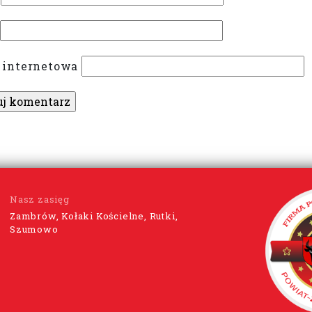
 internetowa
Nasz zasięg
Zambrów, Kołaki Kościelne, Rutki,
Szumowo