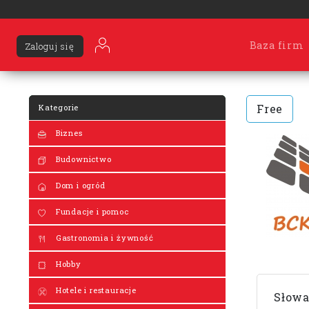
Baza firm
Zaloguj się
Free
Kategorie
Biznes
Budownictwo
Dom i ogród
Fundacje i pomoc
Gastronomia i żywność
Hobby
Hotele i restauracje
Słowa