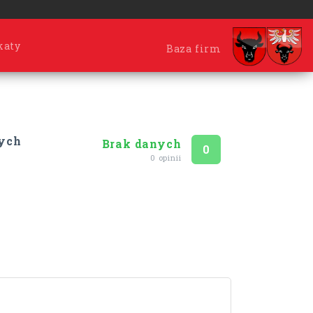
katy
Baza firm
nych
Brak danych
Ocena
na 5
0
0 opinii