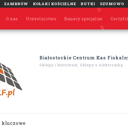
ZAMBRÓW
KOŁAKI KOŚCIELNE
RUTKI
SZUMOWO
O nas
Uczestnictwo
Banery specjalne
Certyfi
Białostockie Centrum Kas Fiskal
Sklepy i hurtownie, Sklepy z elektroniką
 kluczowe