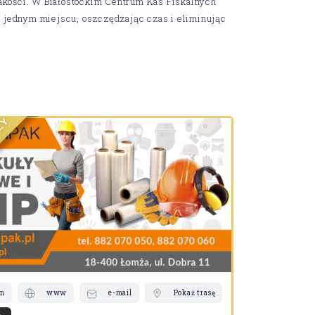
akości. W Białostockim Centrum Kas Fiskalnych
 jednym miejscu, oszczędzając czas i eliminując
Y
Ż
D
N
R
A
D
N
A
T
S
on
www
e-mail
Pokaż trasę
telefon