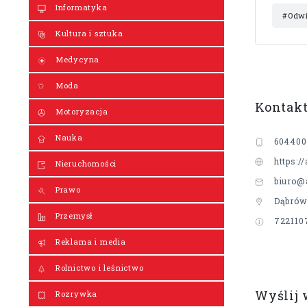
Informatyka
#Odwi
Kultura i sztuka
Medycyna
Moda
Kontak
Motoryzacja
Nauka
604400
https:/
Nieruchomości
biuro@a
Prawo
Dąbrów
Przemysł
722110
Reklama i media
Rolnictwo i leśnictwo
Wyślij
Rozrywka