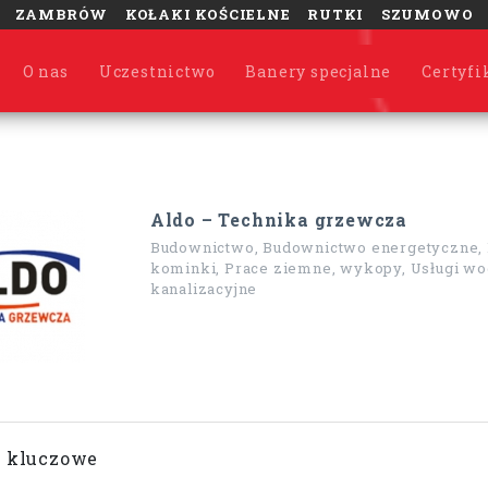
ZAMBRÓW
KOŁAKI KOŚCIELNE
RUTKI
SZUMOWO
O nas
Uczestnictwo
Banery specjalne
Certyfi
Aldo – Technika grzewcza
Budownictwo, Budownictwo energetyczne, 
kominki, Prace ziemne, wykopy, Usługi wo
kanalizacyjne
 kluczowe