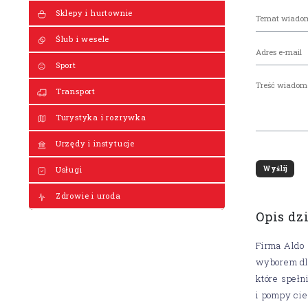
Sklepy i hurtownie
Ślub i wesele
Sport
Transport
Turystyka i rozrywka
Urzędy i instytucje
Usługi
Zdrowie i uroda
Opis dz
Firma Aldo 
wyborem dla
które spełn
i pompy cie