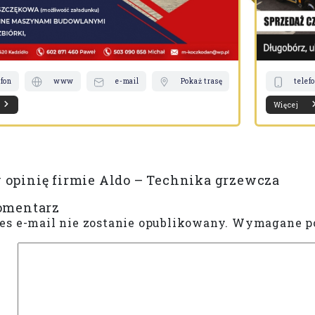
efon
www
e-mail
Pokaż trasę
telef
Więcej
opinię firmie Aldo – Technika grzewcza
omentarz
es e-mail nie zostanie opublikowany.
Wymagane po