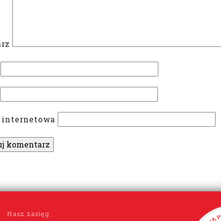
rz
 internetowa
Nasz zasięg