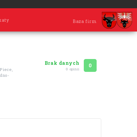
katy
Baza firm
Brak danych
Ocena
na 5
0
0 opinii
Piece,
dno-