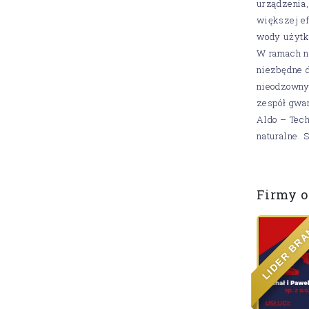
urządzenia,
większej ef
wody użytko
W ramach na
niezbędne d
nieodzowny
zespół gwar
Aldo – Tech
naturalne. 
Firmy o
Y
Ż
N
A
R
R
B
R
E
D
I
L