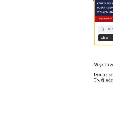
elefon
www
e-mail
Pokaż trasę
tel
Więcej
Wystaw 
Dodaj k
Twój adr