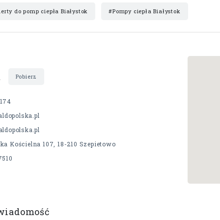
erty do pomp ciepła Białystok
#Pompy ciepła Białystok
t
Pobierz
174
/aldopolska.pl
ldopolska.pl
ka Kościelna 107, 18-210 Szepietowo
7510
 wiadomość