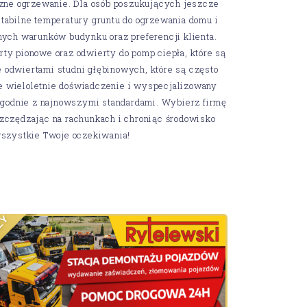
czne ogrzewanie. Dla osób poszukujących jeszcze
tabilne temperatury gruntu do ogrzewania domu i
nych warunków budynku oraz preferencji klienta.
ty pionowe oraz odwierty do pomp ciepła, które są
 odwiertami studni głębinowych, które są często
e wieloletnie doświadczenie i wyspecjalizowany
 zgodnie z najnowszymi standardami. Wybierz firmę
zczędzając na rachunkach i chroniąc środowisko
i wszystkie Twoje oczekiwania!
Y
Ż
D
N
R
A
D
N
A
T
S