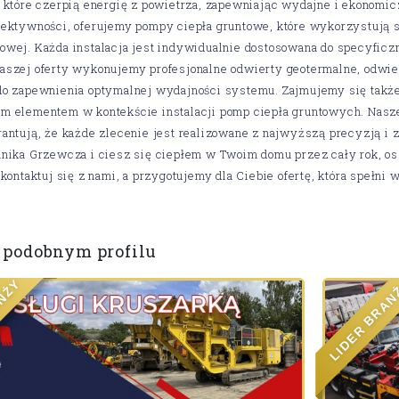
 które czerpią energię z powietrza, zapewniając wydajne i ekonomi
ektywności, oferujemy pompy ciepła gruntowe, które wykorzystują s
wej. Każda instalacja jest indywidualnie dostosowana do specyficz
szej oferty wykonujemy profesjonalne odwierty geotermalne, odwier
o zapewnienia optymalnej wydajności systemu. Zajmujemy się także
m elementem w kontekście instalacji pomp ciepła gruntowych. Nasz
antują, że każde zlecenie jest realizowane z najwyższą precyzją i
nika Grzewcza i ciesz się ciepłem w Twoim domu przez cały rok, os
Skontaktuj się z nami, a przygotujemy dla Ciebie ofertę, która spełn
 podobnym profilu
Y
Ż
N
A
A
R
B
R
E
D
I
L