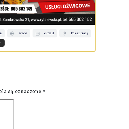
on
www
e-mail
Pokaż trasę
telefon
Więcej
la są oznaczone
*