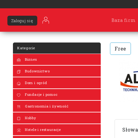
Baza firm
Zaloguj się
Free
Kategorie
Biznes
Budownictwo
Dom i ogród
Fundacje i pomoc
Gastronomia i żywność
Hobby
Słowa
Hotele i restauracje