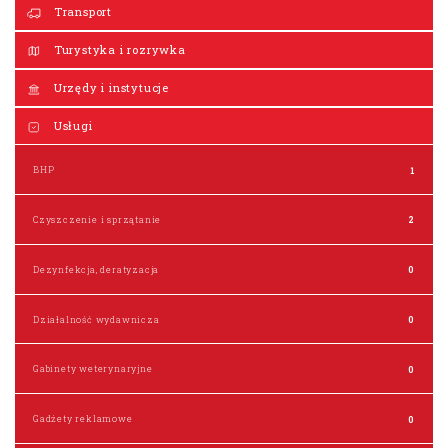
Transport
Turystyka i rozrywka
Urzędy i instytucje
Usługi
BHP
1
Czyszczenie i sprzątanie
2
Dezynfekcja, deratyzacja
0
Działalność wydawnicza
0
Gabinety weterynaryjne
0
Gadżety reklamowe
0