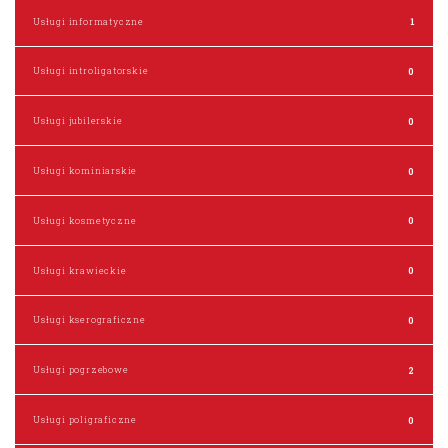
Usługi informatyczne
1
Usługi introligatorskie
0
Usługi jubilerskie
0
Usługi kominiarskie
0
Usługi kosmetyczne
0
Usługi krawieckie
0
Usługi kserograficzne
0
Usługi pogrzebowe
2
Usługi poligraficzne
0