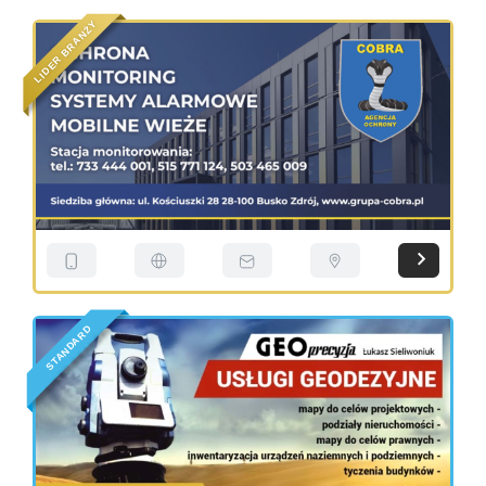
Y
Ż
N
A
R
B
R
E
D
I
L
D
R
A
D
N
A
T
S