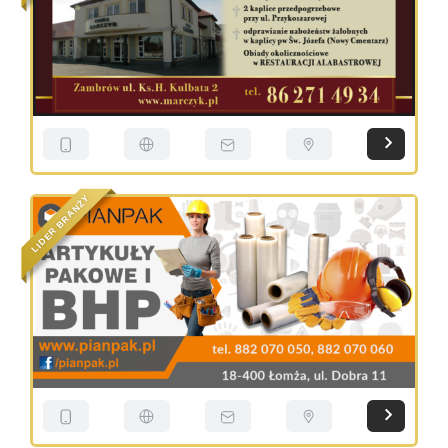
Y
Ż
N
A
R
B
R
E
D
I
L