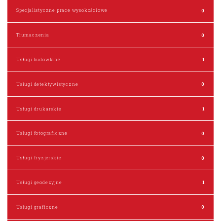
Specjalistyczne prace wysokościowe
0
Tłumaczenia
0
Usługi budowlane
1
Usługi detektywistyczne
0
Usługi drukarskie
1
Usługi fotograficzne
0
Usługi fryzjerskie
0
Usługi geodezyjne
1
Usługi graficzne
0