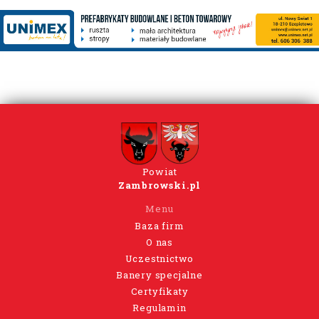
Powiat
Zambrowski.pl
Menu
Baza firm
O nas
Uczestnictwo
Banery specjalne
Certyfikaty
Regulamin