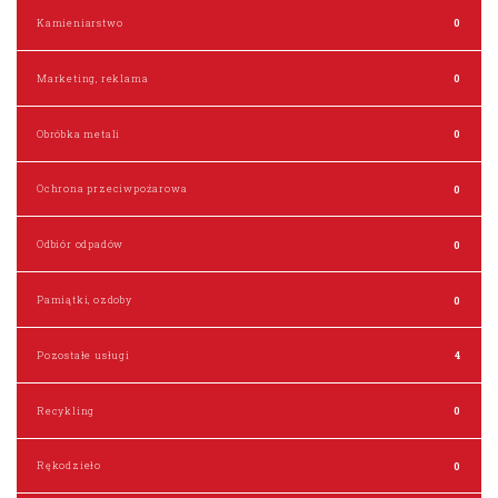
Kamieniarstwo
0
Marketing, reklama
0
Obróbka metali
0
Ochrona przeciwpożarowa
0
Odbiór odpadów
0
Pamiątki, ozdoby
0
Pozostałe usługi
4
Recykling
0
Rękodzieło
0