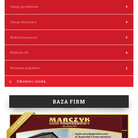
Usługi projektowe
0
Usługi stolarskie
0
Wideofilmowanie
0
Wydruki 3D
0
Wynajem pojazdów
2
Zdrowie i uroda
BAZA FIRM
Y
Ż
N
A
R
B
R
E
D
I
L