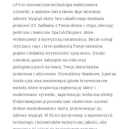
LPG to innowacyjna technologia modelowania
sylwetki, a opalanie natryskowe daje naturalny,
zdrowy wygląd skóry bez szkodliwego działania
promieni UV. Zadbamy o Twoje dłonie i stopy, oferując
pedicure i manicure Spa lub Ekspres, które
wykonujemy z najwyższą starannością. Nasze usługi
stylizacji rzęs i brwi podkreślą Twoje naturalne
piękno i dodadzą wyrazistości spojrzeniu. Dzięki
szerokiej gamie zabiegów na ciało oraz
pielęgnacyjnych na twarz, Twoja skóra będzie
promienna i odżywiona. Stymulatory tkankowe, lipoliza
iniekcyjna oraz mezoterapia igłowa to nowoczesne
metody, które wspierają regenerację skóry i
modelowanie sylwetki, zapewniając widoczne efekty.
Elektrokoagulacja pozwala nam skutecznie usuwać
drobne niedoskonałości skóry, przywracając jej
zdrowy wygląd. W Elixir korzystamy z najnowszych
technologii i kosmetyków najwyższej jakości, aby
zapewnić Ci usługi na najwyższym poziomie.