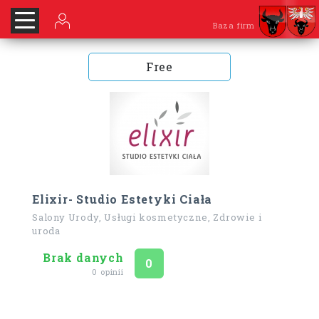
Baza firm
Free
Elixir- Studio Estetyki Ciała
Salony Urody, Usługi kosmetyczne, Zdrowie i
uroda
Brak danych
Ocena
na 5
0
0 opinii