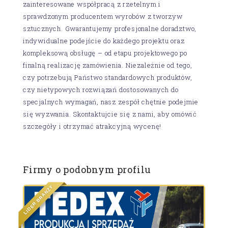
zainteresowane współpracą z rzetelnym i
sprawdzonym producentem wyrobów z tworzyw
sztucznych. Gwarantujemy profesjonalne doradztwo,
indywidualne podejście do każdego projektu oraz
kompleksową obsługę – od etapu projektowego po
finalną realizację zamówienia. Niezależnie od tego,
czy potrzebują Państwo standardowych produktów,
czy nietypowych rozwiązań dostosowanych do
specjalnych wymagań, nasz zespół chętnie podejmie
się wyzwania. Skontaktujcie się z nami, aby omówić
szczegóły i otrzymać atrakcyjną wycenę!
Firmy o podobnym profilu
Y
Ż
N
A
R
B
R
E
D
I
L