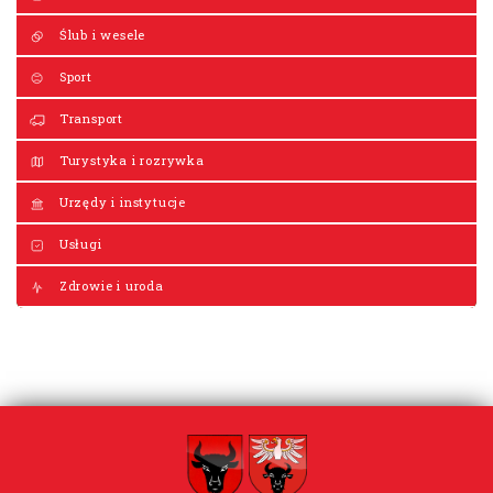
Ślub i wesele
Sport
Transport
Turystyka i rozrywka
Urzędy i instytucje
Usługi
Zdrowie i uroda