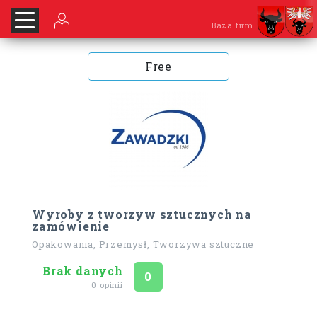
Baza firm
Free
Wyroby z tworzyw sztucznych na
zamówienie
Opakowania, Przemysł, Tworzywa sztuczne
Brak danych
Ocena
na 5
0
0 opinii