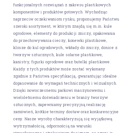
funkcjonalnych rozwiązań z zakresu plastikowych
komponentów i produktów gotowych. Wychodząc
naprzeciw oczekiwaniom rynku, proponujemy Państwu
szeroki asortyment, w którym znajdą się m.in. kule
ogrodowe, elementy do produkcji zniczy, opakowania
do przechowywania cieczy, konewki plastikowe,
klosze do kul ogrodowych, wkłady do zniczy, donice z
tworzyw sztucznych, kule solarne plastikowe,
kanistry, figurki ogrodowe oraz butelki plastikowe.
Każdy z tych produktów może zostać wykonany
zgodnie z Państwa specyfikacją, gwarantując idealne
dopasowanie do wymagań technicznych i wizualnych.
Dzięki nowoczesnemu parkowi maszynowemu i
wieloletniemu doświadczeniu w branży tworzyw
sztucznych, zapewniamy precyzyjną realizację
zamówień, krótkie terminy dostaw oraz konkurencyjne
ceny. Nasze wyroby charakteryzują się wyjątkową
wytrzymałością, odpornością na warunki
atmosferyczne i atrakcyjnym designem, co czyni je