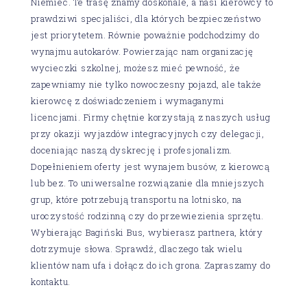
Niemiec. Te trasę znamy doskonale, a nasi kierowcy to
prawdziwi specjaliści, dla których bezpieczeństwo
jest priorytetem. Równie poważnie podchodzimy do
wynajmu autokarów. Powierzając nam organizację
wycieczki szkolnej, możesz mieć pewność, że
zapewniamy nie tylko nowoczesny pojazd, ale także
kierowcę z doświadczeniem i wymaganymi
licencjami. Firmy chętnie korzystają z naszych usług
przy okazji wyjazdów integracyjnych czy delegacji,
doceniając naszą dyskrecję i profesjonalizm.
Dopełnieniem oferty jest wynajem busów, z kierowcą
lub bez. To uniwersalne rozwiązanie dla mniejszych
grup, które potrzebują transportu na lotnisko, na
uroczystość rodzinną czy do przewiezienia sprzętu.
Wybierając Bagiński Bus, wybierasz partnera, który
dotrzymuje słowa. Sprawdź, dlaczego tak wielu
klientów nam ufa i dołącz do ich grona. Zapraszamy do
kontaktu.