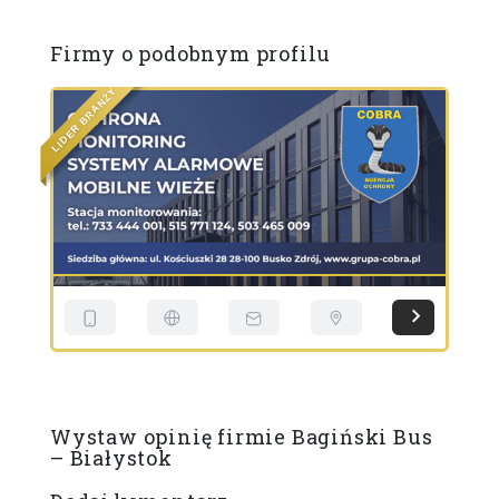
Firmy o podobnym profilu
Y
Ż
N
A
R
B
R
E
E
D
D
I
I
L
L
Wystaw opinię firmie Bagiński Bus
– Białystok