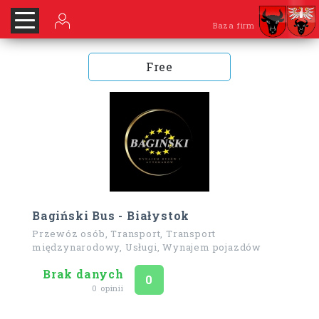
Baza firm
Free
Bagiński Bus - Białystok
Przewóz osób, Transport, Transport
międzynarodowy, Usługi, Wynajem pojazdów
Brak danych
Ocena
na 5
0
0 opinii