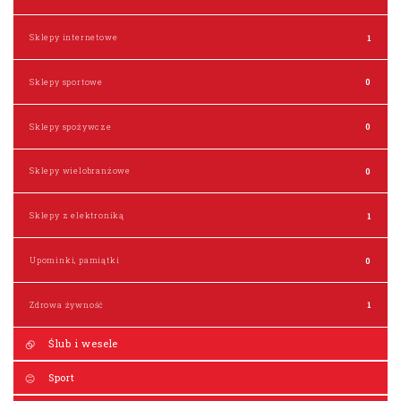
Sklepy internetowe
1
Sklepy sportowe
0
Sklepy spożywcze
0
Sklepy wielobranżowe
0
Sklepy z elektroniką
1
Upominki, pamiątki
0
Zdrowa żywność
1
Ślub i wesele
Sport