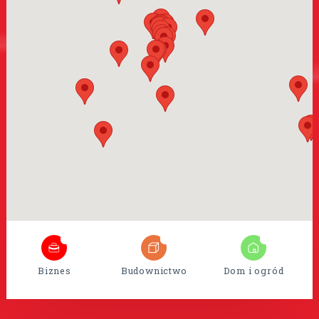
8
35
15
Biznes
Budownictwo
Dom i ogród