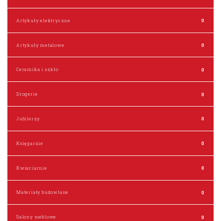
Artykuły elektryczne
0
Artykuły metalowe
0
Ceramika i szkło
0
Drogerie
0
Jubilerzy
0
Księgarnie
0
Kwiaciarnie
0
Materiały budowlane
0
Salony meblowe
0