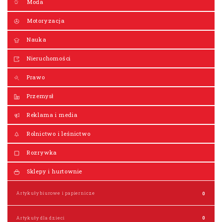
Moda
Motoryzacja
Nauka
Nieruchomości
Prawo
Przemysł
Reklama i media
Rolnictwo i leśnictwo
Rozrywka
Sklepy i hurtownie
Artykuły biurowe i papiernicze
0
Artykuły dla dzieci
0