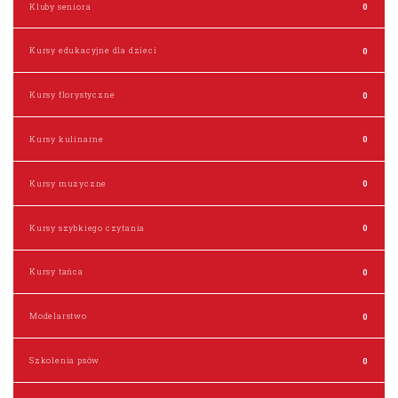
Kluby seniora
0
Kursy edukacyjne dla dzieci
0
Kursy florystyczne
0
Kursy kulinarne
0
Kursy muzyczne
0
Kursy szybkiego czytania
0
Kursy tańca
0
Modelarstwo
0
Szkolenia psów
0