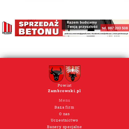
Powiat
Zambrowski.pl
Menu
Baza firm
O nas
Uczestnictwo
Banery specjalne