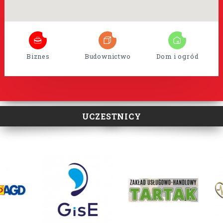
8
35
15
Biznes
Budownictwo
Dom i ogród
UCZESTNICY