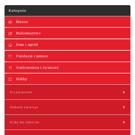
Kategorie
Biznes
Budownictwo
Dom i ogród
Fundacje i pomoc
Gastronomia i żywność
Hobby
Gry planszowe
0
Hodowle zwierząt
0
Kluby dla rodziców
0