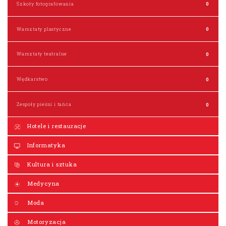
Szkoły fotografowania
0
Warsztaty plastyczne
0
Warsztaty teatralne
0
Wędkarstwo
0
Zespoły pieśni i tańca
0
Hotele i restauracje
Informatyka
Kultura i sztuka
Medycyna
Moda
Motoryzacja