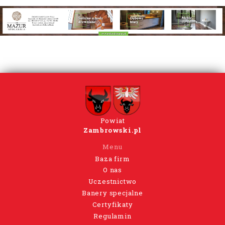
Powiat
Zambrowski.pl
Menu
Baza firm
O nas
Uczestnictwo
Banery specjalne
Certyfikaty
Regulamin