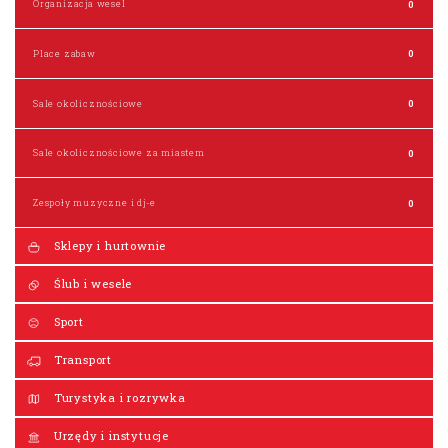
Organizacja wesel
0
Place zabaw
0
Sale okolicznościowe
0
Sale okolicznościowe za miastem
0
Zespoły muzyczne i dj-e
0
Sklepy i hurtownie
Ślub i wesele
Sport
Transport
Turystyka i rozrywka
Urzędy i instytucje