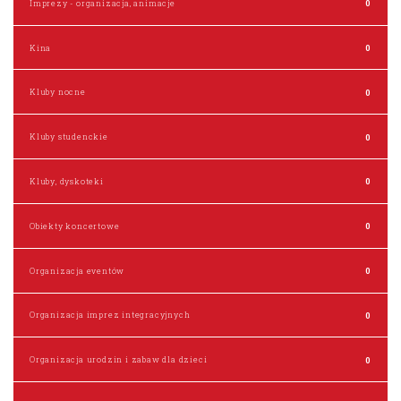
Imprezy - organizacja, animacje
0
Kina
0
Kluby nocne
0
Kluby studenckie
0
Kluby, dyskoteki
0
Obiekty koncertowe
0
Organizacja eventów
0
Organizacja imprez integracyjnych
0
Organizacja urodzin i zabaw dla dzieci
0