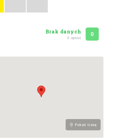
Brak danych
Ocena
na 5
0
0 opinii
Pokaż trasę