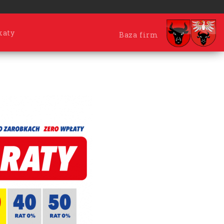
katy
Baza firm