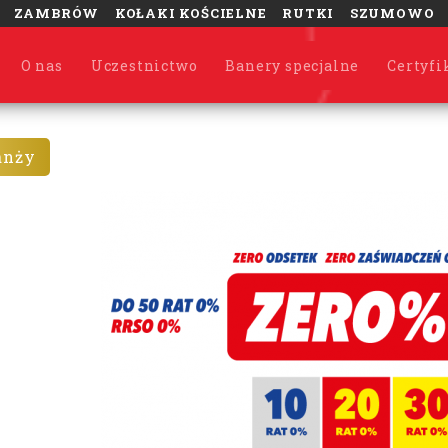
ZAMBRÓW
KOŁAKI KOŚCIELNE
RUTKI
SZUMOWO
O nas
Uczestnictwo
Banery specjalne
Certyfi
anży