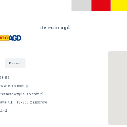
rtv euro agd
t
Pobierz
58 55
www.euro.com.pl
internetowy@euro.com.pl
owa /11, , 18-300 Zambrów
11-11