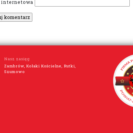
 internetowa
Nasz zasięg
Zambrów, Kołaki Kościelne, Rutki,
Szumowo