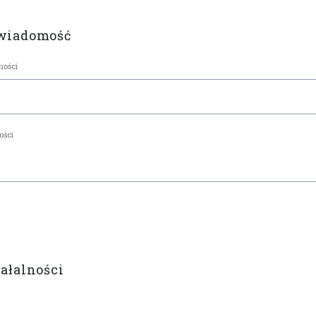
 wiadomość
iałalności