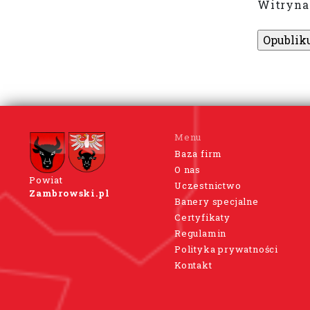
Witryna
Menu
Baza firm
O nas
Powiat
Uczestnictwo
Zambrowski.pl
Banery specjalne
Certyfikaty
Regulamin
Polityka prywatności
Kontakt