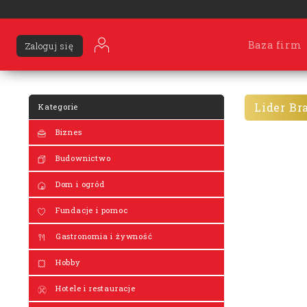
Baza firm
Zaloguj się
Lider Br
Kategorie
Biznes
Budownictwo
Dom i ogród
Fundacje i pomoc
Gastronomia i żywność
Hobby
Hotele i restauracje