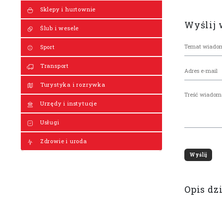
Sklepy i hurtownie
Wyślij
Ślub i wesele
Sport
Transport
Turystyka i rozrywka
Urzędy i instytucje
Usługi
Zdrowie i uroda
Opis dz