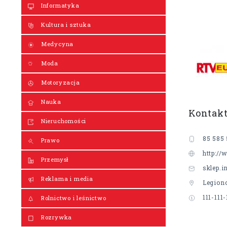
Informatyka
Kultura i sztuka
Medycyna
Moda
Motoryzacja
Nauka
Kontak
Nieruchomości
85 585 
Prawo
http://
Przemysł
sklep.
Reklama i media
Legion
111-111-
Rolnictwo i leśnictwo
Rozrywka