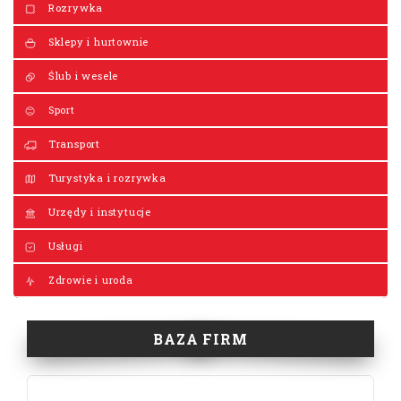
Rozrywka
Sklepy i hurtownie
Ślub i wesele
Sport
Transport
Turystyka i rozrywka
Urzędy i instytucje
Usługi
Zdrowie i uroda
BAZA FIRM