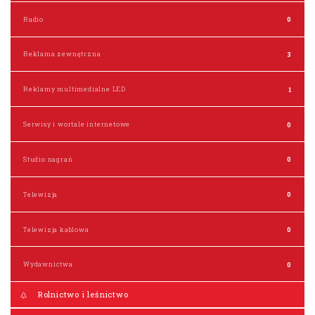
Radio
0
Reklama zewnętrzna
3
Reklamy multimedialne LED
1
Serwisy i wortale internetowe
0
Studio nagrań
0
Telewizja
0
Telewizja kablowa
0
Wydawnictwa
0
Rolnictwo i leśnictwo