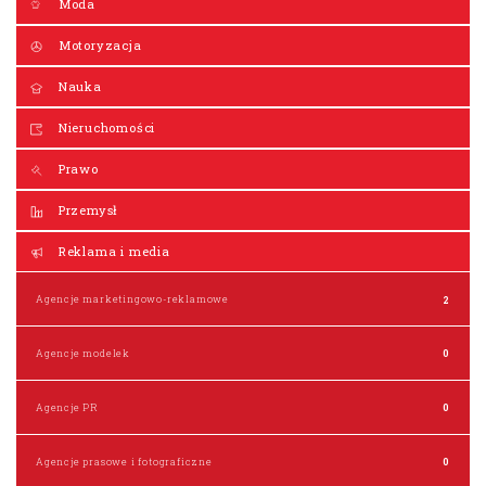
Moda
Motoryzacja
Nauka
Nieruchomości
Prawo
Przemysł
Reklama i media
Agencje marketingowo-reklamowe
2
Agencje modelek
0
Agencje PR
0
Agencje prasowe i fotograficzne
0