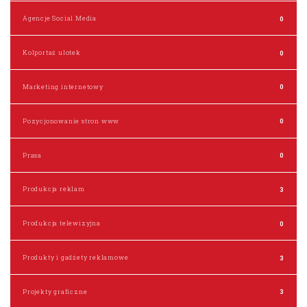
Agencje Social Media
0
Kolportaż ulotek
0
Marketing internetowy
0
Pozycjonowanie stron www
0
Prasa
0
Produkcja reklam
3
Produkcja telewizyjna
0
Produkty i gadżety reklamowe
3
Projekty graficzne
3