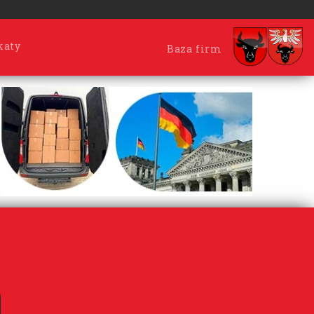
katy
Baza firm