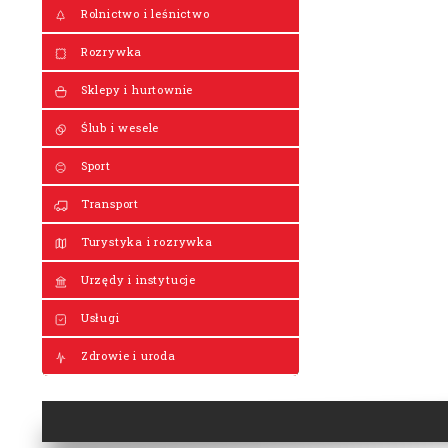
Rolnictwo i leśnictwo
Rozrywka
Sklepy i hurtownie
Ślub i wesele
Sport
Transport
Turystyka i rozrywka
Urzędy i instytucje
Usługi
Zdrowie i uroda