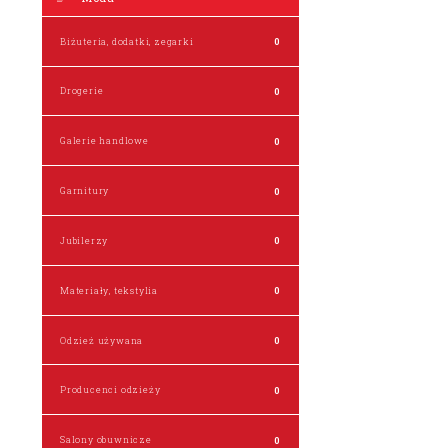
Biżuteria, dodatki, zegarki
0
Drogerie
0
Galerie handlowe
0
Garnitury
0
Jubilerzy
0
Materiały, tekstylia
0
Odzież używana
0
Producenci odzieży
0
Salony obuwnicze
0