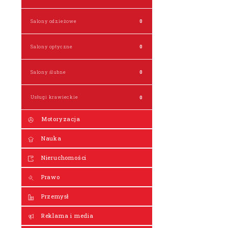
Salony odzieżowe
0
Salony optyczne
0
Salony ślubne
0
Usługi krawieckie
0
Motoryzacja
Nauka
Nieruchomości
Prawo
Przemysł
Reklama i media