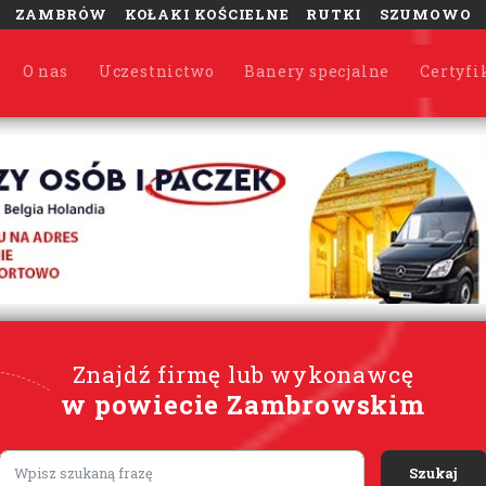
ZAMBRÓW
KOŁAKI KOŚCIELNE
RUTKI
SZUMOWO
O nas
Uczestnictwo
Banery specjalne
Certyfi
Znajdź firmę lub wykonawcę
w powiecie Zambrowskim
Lorem ipsum