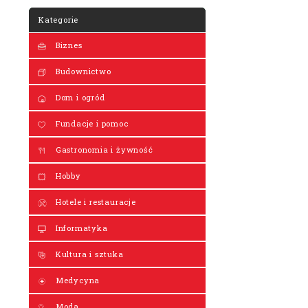
Kategorie
Biznes
Budownictwo
Dom i ogród
Fundacje i pomoc
Gastronomia i żywność
Hobby
Hotele i restauracje
Informatyka
Kultura i sztuka
Medycyna
Moda