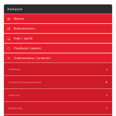
Kategorie
Biznes
Budownictwo
Dom i ogród
Fundacje i pomoc
Gastronomia i żywność
Alkohole
1
Artykuły dla gastronomii
0
Catering
1
Kawiarnie
1