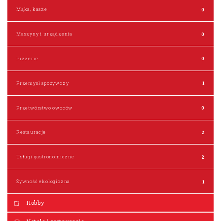
Mąka, kasze
0
Maszyny i urządzenia
0
Pizzerie
0
Przemysł spożywczy
1
Przetwórstwo owoców
0
Restauracje
2
Usługi gastronomiczne
2
Żywność ekologiczna
1
Hobby