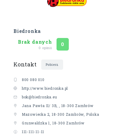
Biedronka
Brak danych
Ocena
na 5
0
0 opinii
Kontakt
Pobierz
800 080 010
http://www.biedronka.pl
bok@biedronka.eu
Jana Pawła II/ 3B, , 18-300 Zambrów
Mazowiecka 2, 18-300 Zambrów, Polska
Grunwaldzka 1, 18-300 Zambrów
111-111-11-11