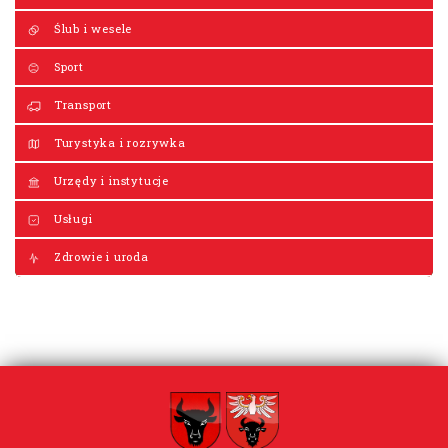
Ślub i wesele
Sport
Transport
Turystyka i rozrywka
Urzędy i instytucje
Usługi
Zdrowie i uroda