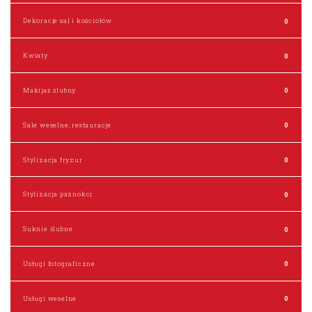
Dekoracje sal i kościołów
0
Kwiaty
0
Makijaż ślubny
0
Sale weselne, restauracje
0
Stylizacja fryzur
0
Stylizacja paznokci
0
Suknie ślubne
0
Usługi fotograficzne
0
Usługi weselne
0