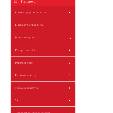
Transport
Badania psychologiczne
0
Maszyny i urządzenia
1
Pomoc drogowa
1
Przeprowadzki
0
Przewóz osób
2
Przewóz rzeczy
2
Spedycja, logistyka
2
Taxi
0
Transport międzynarodowy
4