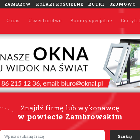
ZAMBRÓW
KOŁAKI KOŚCIELNE
RUTKI
SZUMOWO
O nas
Uczestnictwo
Banery specjalne
Certyfi
Znajdź firmę lub wykonawcę
w powiecie Zambrowskim
Lorem ipsum