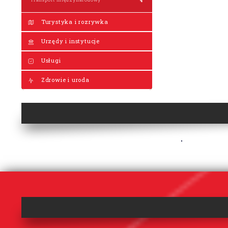
Turystyka i rozrywka
Urzędy i instytucje
Usługi
Zdrowie i uroda