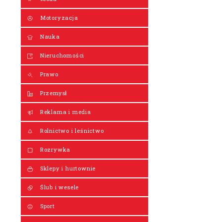
Motoryzacja
Nauka
Nieruchomości
Prawo
Przemysł
Reklama i media
Rolnictwo i leśnictwo
Rozrywka
Sklepy i hurtownie
Ślub i wesele
Sport