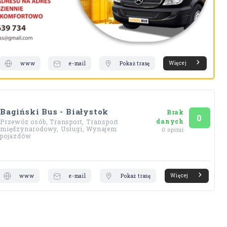
Więcej
www
e-mail
Pokaż trasę
Bagiński Bus - Białystok
Brak
Ocena
na 5
0
danych
Przewóz osób, Transport, Transport
międzynarodowy, Usługi, Wynajem
0 opinii
pojazdów
Więcej
www
e-mail
Pokaż trasę