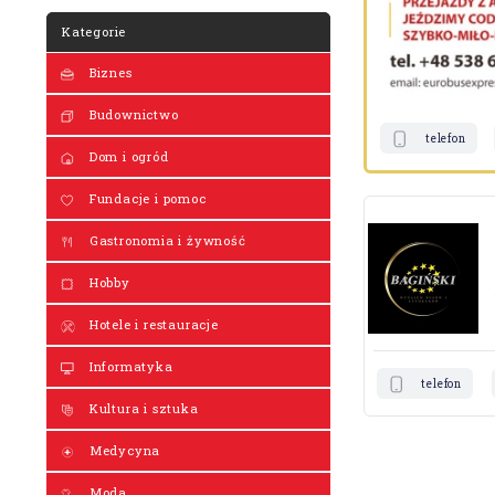
Kategorie
Biznes
Budownictwo
telefon
Dom i ogród
Fundacje i pomoc
Gastronomia i żywność
Hobby
Hotele i restauracje
Informatyka
telefon
Kultura i sztuka
Medycyna
Moda