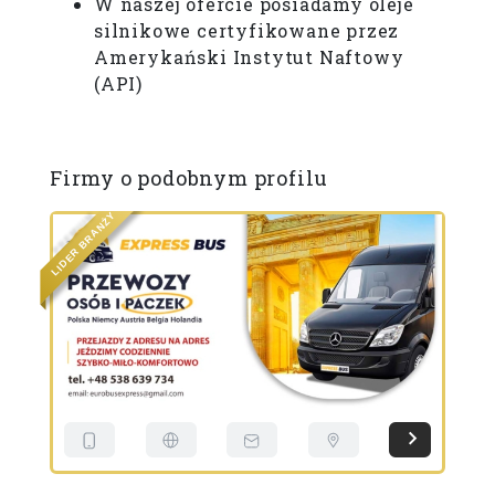
W naszej ofercie posiadamy oleje
silnikowe certyfikowane przez
Amerykański Instytut Naftowy
(API)
Firmy o podobnym profilu
Y
Ż
N
A
R
B
R
E
D
I
L