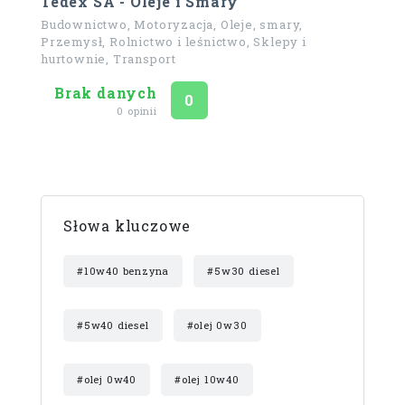
Tedex SA - Oleje i Smary
Budownictwo, Motoryzacja, Oleje, smary,
Przemysł, Rolnictwo i leśnictwo, Sklepy i
hurtownie, Transport
Brak danych
Ocena
na 5
0
0 opinii
Słowa kluczowe
#10w40 benzyna
#5w30 diesel
#5w40 diesel
#olej 0w30
#olej 0w40
#olej 10w40