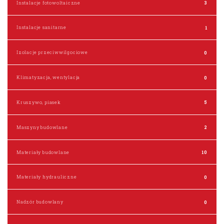
Instalacje fotowoltaiczne
3
Instalacje sanitarne
1
Izolacje przeciwwilgociowe
0
Klimatyzacja, wentylacja
0
Kruszywo, piasek
5
Maszyny budowlane
2
Materiały budowlane
10
Materiały hydrauliczne
0
Nadzór budowlany
0