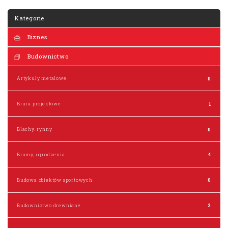
Kategorie
Biznes
Budownictwo
Artykuły metalowe
0
Biura projektowe
1
Blachy, rynny
0
Bramy, ogrodzenia
4
Budowa obiektów sportowych
0
Budownictwo drewniane
2