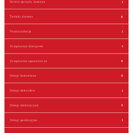
Serwis sprzętu, maszyn
1
Tartaki, drewno
6
Termoizolacja
1
Urządzenia dźwigowe
1
Urządzenia spawalnicze
0
Usługi budowlane
5
Usługi dekarskie
1
Usługi elektryczne
3
Usługi geodezyjne
1