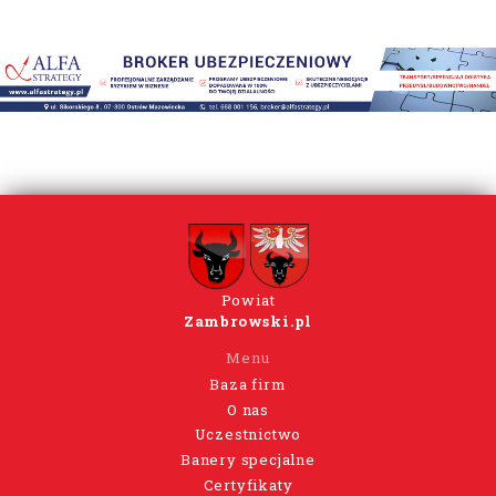
Powiat
Zambrowski.pl
Menu
Baza firm
O nas
Uczestnictwo
Banery specjalne
Certyfikaty