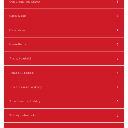
Ocieplenia budynków
2
Ogrzewanie
1
Okna, drzwi
4
Oświetlenie
0
Piece, kominki
1
Posadzki, podłogi
1
Prace ziemne, wykopy
2
Rusztowania, drabiny
0
Schody, balustrady
1