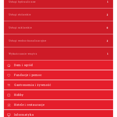
Usługi hydrauliczne
1
Usługi stolarskie
2
Usługi szklarskie
0
Usługi wodno-kanalizacyjne
2
Wykańczanie wnętrz
1
Dom i ogród
Fundacje i pomoc
Gastronomia i żywność
Hobby
Hotele i restauracje
Informatyka