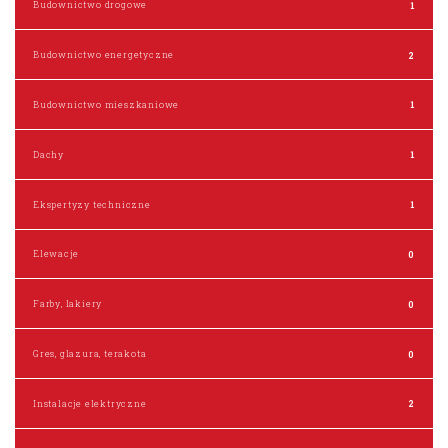
Budownictwo drogowe
1
Budownictwo energetyczne
2
Budownictwo mieszkaniowe
1
Dachy
1
Ekspertyzy techniczne
1
Elewacje
0
Farby, lakiery
0
Gres, glazura, terakota
0
Instalacje elektryczne
2