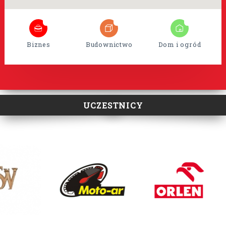
8
35
15
Biznes
Budownictwo
Dom i ogród
UCZESTNICY