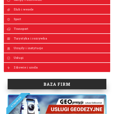
Ślub i wesele
Sport
Transport
Turystyka i rozrywka
Urzędy i instytucje
Usługi
Zdrowie i uroda
BAZA FIRM
D
R
A
D
N
A
T
S