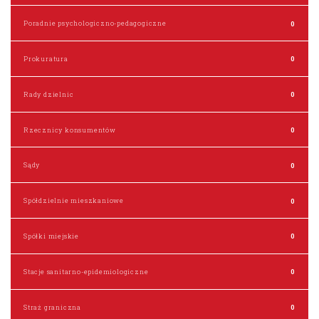
Poradnie psychologiczno-pedagogiczne
0
Prokuratura
0
Rady dzielnic
0
Rzecznicy konsumentów
0
Sądy
0
Spółdzielnie mieszkaniowe
0
Spółki miejskie
0
Stacje sanitarno-epidemiologiczne
0
Straż graniczna
0