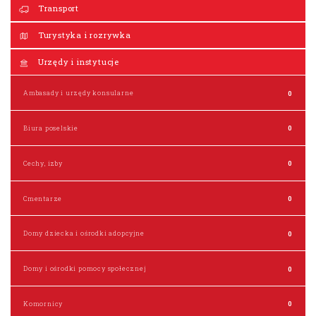
Transport
Turystyka i rozrywka
Urzędy i instytucje
Ambasady i urzędy konsularne
0
Biura poselskie
0
Cechy, izby
0
Cmentarze
0
Domy dziecka i ośrodki adopcyjne
0
Domy i ośrodki pomocy społecznej
0
Komornicy
0