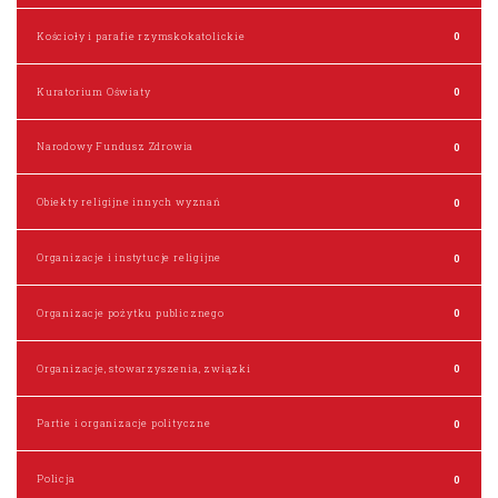
Kościoły i parafie rzymskokatolickie
0
Kuratorium Oświaty
0
Narodowy Fundusz Zdrowia
0
Obiekty religijne innych wyznań
0
Organizacje i instytucje religijne
0
Organizacje pożytku publicznego
0
Organizacje, stowarzyszenia, związki
0
Partie i organizacje polityczne
0
Policja
0