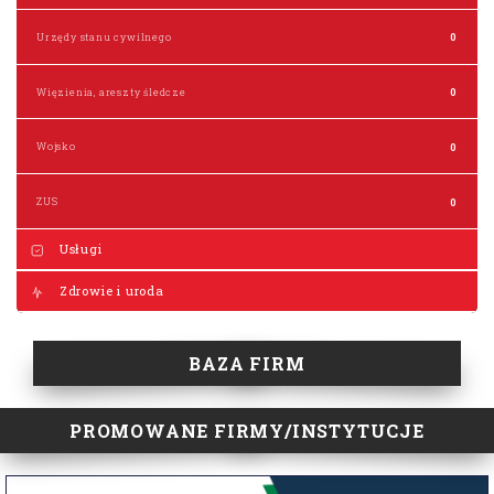
Urzędy stanu cywilnego
0
Więzienia, areszty śledcze
0
Wojsko
0
ZUS
0
Usługi
Zdrowie i uroda
BAZA FIRM
PROMOWANE FIRMY/INSTYTUCJE