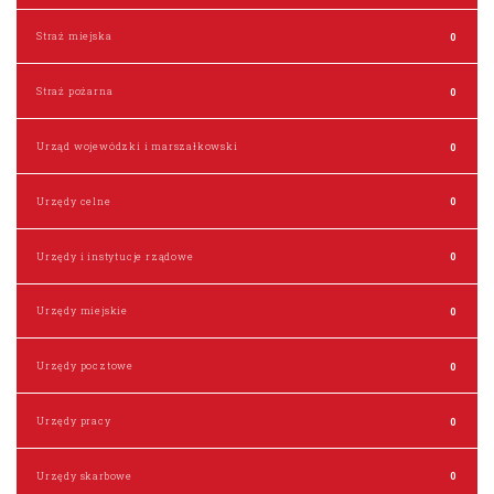
Straż miejska
0
Straż pożarna
0
Urząd wojewódzki i marszałkowski
0
Urzędy celne
0
Urzędy i instytucje rządowe
0
Urzędy miejskie
0
Urzędy pocztowe
0
Urzędy pracy
0
Urzędy skarbowe
0