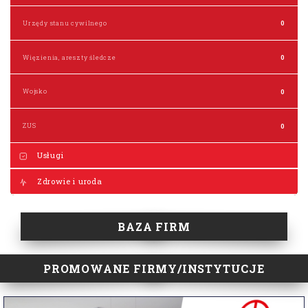
Urzędy stanu cywilnego
0
Więzienia, areszty śledcze
0
Wojsko
0
ZUS
0
Usługi
Zdrowie i uroda
BAZA FIRM
PROMOWANE FIRMY/INSTYTUCJE