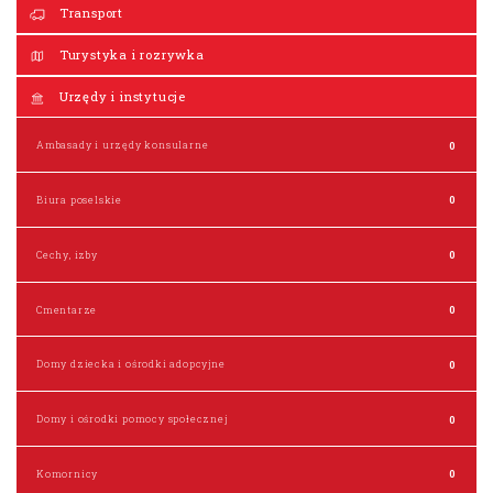
Transport
Turystyka i rozrywka
Urzędy i instytucje
Ambasady i urzędy konsularne
0
Biura poselskie
0
Cechy, izby
0
Cmentarze
0
Domy dziecka i ośrodki adopcyjne
0
Domy i ośrodki pomocy społecznej
0
Komornicy
0