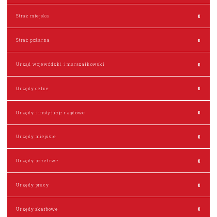
Straż miejska
0
Straż pożarna
0
Urząd wojewódzki i marszałkowski
0
Urzędy celne
0
Urzędy i instytucje rządowe
0
Urzędy miejskie
0
Urzędy pocztowe
0
Urzędy pracy
0
Urzędy skarbowe
0