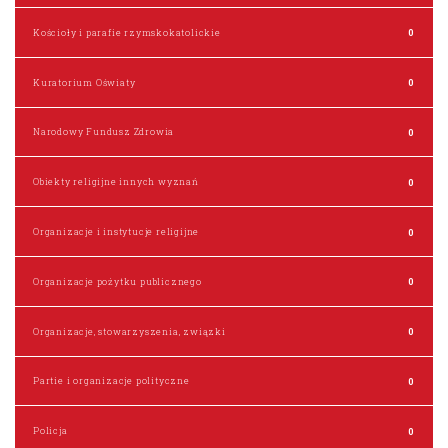
Kościoły i parafie rzymskokatolickie
0
Kuratorium Oświaty
0
Narodowy Fundusz Zdrowia
0
Obiekty religijne innych wyznań
0
Organizacje i instytucje religijne
0
Organizacje pożytku publicznego
0
Organizacje, stowarzyszenia, związki
0
Partie i organizacje polityczne
0
Policja
0