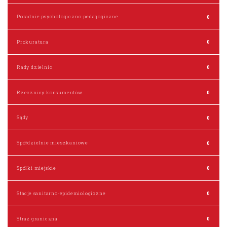
Poradnie psychologiczno-pedagogiczne
0
Prokuratura
0
Rady dzielnic
0
Rzecznicy konsumentów
0
Sądy
0
Spółdzielnie mieszkaniowe
0
Spółki miejskie
0
Stacje sanitarno-epidemiologiczne
0
Straż graniczna
0