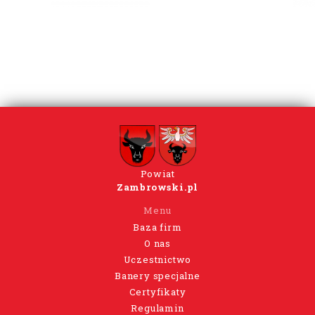
Powiat
Zambrowski.pl
Menu
Baza firm
O nas
Uczestnictwo
Banery specjalne
Certyfikaty
Regulamin