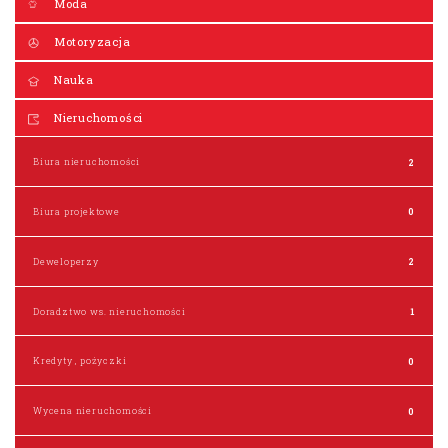
Moda
Motoryzacja
Nauka
Nieruchomości
Biura nieruchomości
2
Biura projektowe
0
Deweloperzy
2
Doradztwo ws. nieruchomości
1
Kredyty , pożyczki
0
Wycena nieruchomości
0