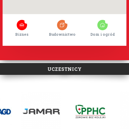
8
35
15
Biznes
Budownictwo
Dom i ogród
UCZESTNICY