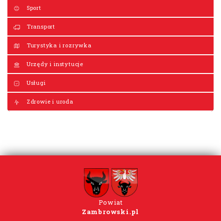
Sport
Transport
Turystyka i rozrywka
Urzędy i instytucje
Usługi
Zdrowie i uroda
Powiat
Zambrowski.pl