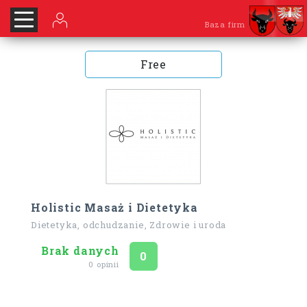
Baza firm
Free
Holistic Masaż i Dietetyka
Dietetyka, odchudzanie, Zdrowie i uroda
Brak danych
Ocena
na 5
0
0 opinii