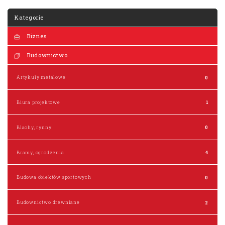
Kategorie
Biznes
Budownictwo
Artykuły metalowe
0
Biura projektowe
1
Blachy, rynny
0
Bramy, ogrodzenia
4
Budowa obiektów sportowych
0
Budownictwo drewniane
2