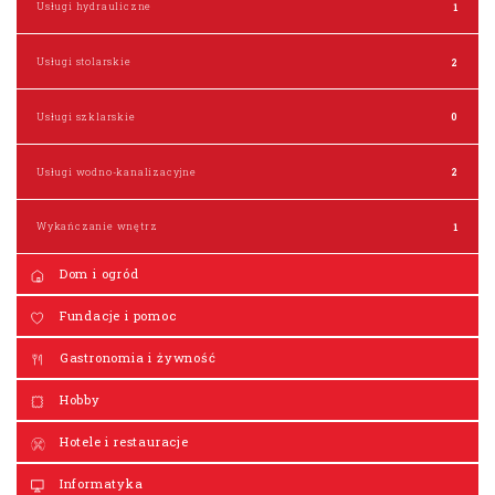
Usługi hydrauliczne
1
Usługi stolarskie
2
Usługi szklarskie
0
Usługi wodno-kanalizacyjne
2
Wykańczanie wnętrz
1
Dom i ogród
Fundacje i pomoc
Gastronomia i żywność
Hobby
Hotele i restauracje
Informatyka