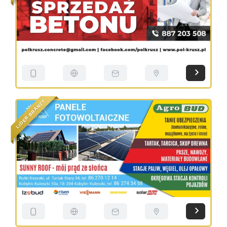
Y
Ż
N
A
R
B
R
E
D
I
L