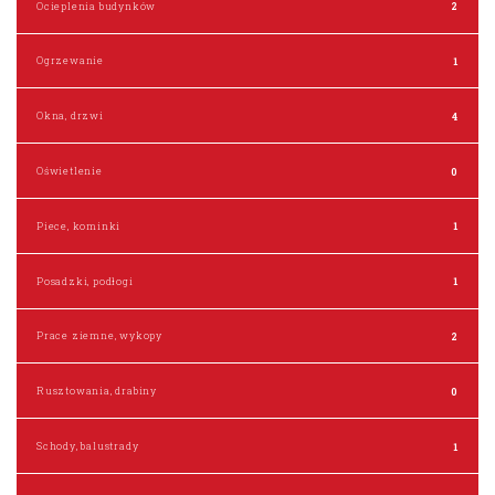
Ocieplenia budynków
2
Ogrzewanie
1
Okna, drzwi
4
Oświetlenie
0
Piece, kominki
1
Posadzki, podłogi
1
Prace ziemne, wykopy
2
Rusztowania, drabiny
0
Schody, balustrady
1