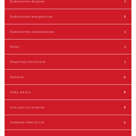
Budownictwo drogowe
1
Budownictwo energetyczne
2
Budownictwo mieszkaniowe
1
Dachy
1
Ekspertyzy techniczne
1
Elewacje
0
Farby, lakiery
0
Gres, glazura, terakota
0
Instalacje elektryczne
2