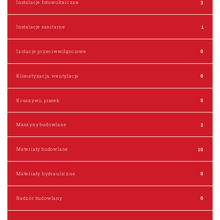
Instalacje fotowoltaiczne
3
Instalacje sanitarne
1
Izolacje przeciwwilgociowe
0
Klimatyzacja, wentylacja
0
Kruszywo, piasek
5
Maszyny budowlane
2
Materiały budowlane
10
Materiały hydrauliczne
0
Nadzór budowlany
0