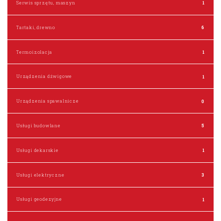
Serwis sprzętu, maszyn
1
Tartaki, drewno
6
Termoizolacja
1
Urządzenia dźwigowe
1
Urządzenia spawalnicze
0
Usługi budowlane
5
Usługi dekarskie
1
Usługi elektryczne
3
Usługi geodezyjne
1