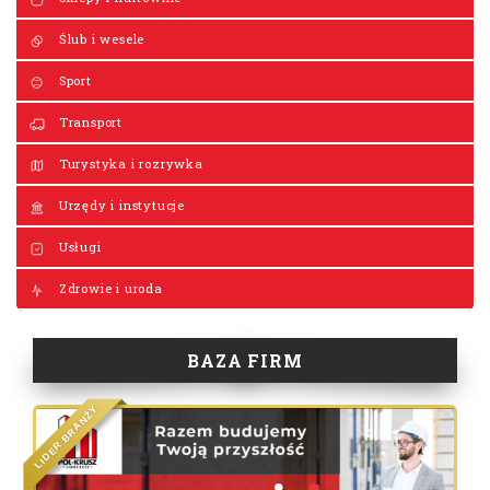
Ślub i wesele
Sport
Transport
Turystyka i rozrywka
Urzędy i instytucje
Usługi
Zdrowie i uroda
BAZA FIRM
Y
Ż
N
A
R
B
R
E
D
I
L