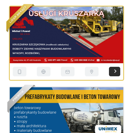
Y
Ż
N
A
R
B
R
E
D
I
L
M
U
I
M
E
R
P