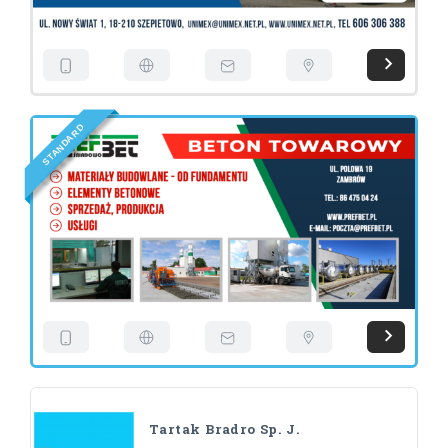
D
R
A
D
N
A
T
S
Tartak Bradro Sp. J.