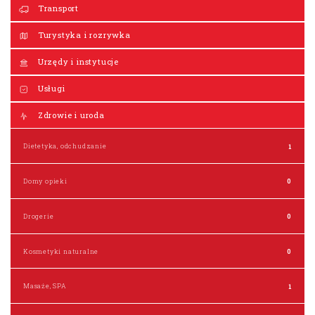
Transport
Turystyka i rozrywka
Urzędy i instytucje
Usługi
Zdrowie i uroda
Dietetyka, odchudzanie
1
Domy opieki
0
Drogerie
0
Kosmetyki naturalne
0
Masaże, SPA
1