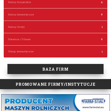
Salony fryzjerskie
0
Salony kosmetyczne
0
Salony Urody
1
Siłownia i Fitness
0
Usługi kosmetyczne
1
BAZA FIRM
PROMOWANE FIRMY/INSTYTUCJE