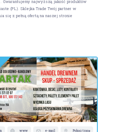
kie. Gwarantujemy najwyższą jakość produktów
aste (PL). Sklejka Trade Twój partner w
 się z pełną ofertą na naszej stronie
D
D
R
A
D
N
A
T
S
on
www
e-mail
Pokaż trasę
telefon