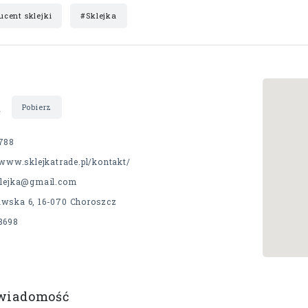
ucent sklejki
#Sklejka
t
Pobierz
788
/www.sklejkatrade.pl/kontakt/
klejka@gmail.com
wska 6, 16-070 Choroszcz
8698
 wiadomość