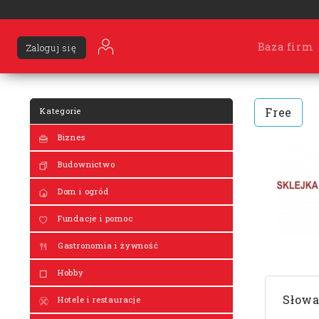
Baza firm
Zaloguj się
Free
Kategorie
Biznes
Budownictwo
Dom i ogród
Fundacje i pomoc
Gastronomia i żywność
Hobby
Słowa
Hotele i restauracje