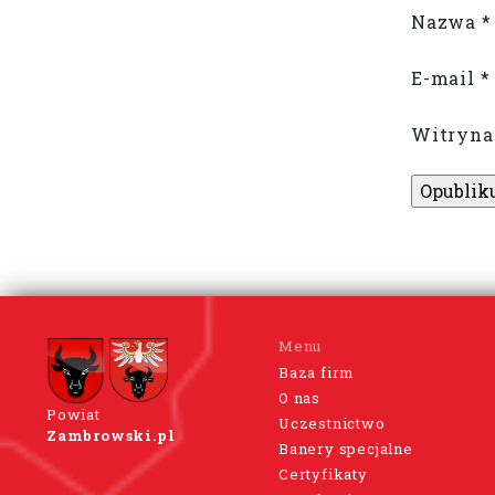
Nazwa
*
E-mail
*
Witryna
Menu
Baza firm
O nas
Powiat
Uczestnictwo
Zambrowski.pl
Banery specjalne
Certyfikaty