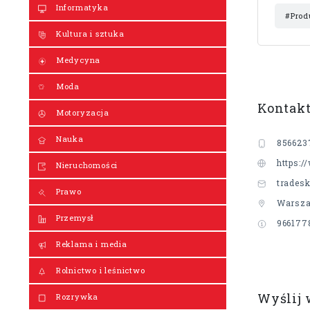
Informatyka
#Prod
Kultura i sztuka
Medycyna
Moda
Kontak
Motoryzacja
Nauka
856623
https:/
Nieruchomości
trades
Prawo
Warsza
Przemysł
966177
Reklama i media
Rolnictwo i leśnictwo
Wyślij
Rozrywka