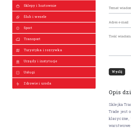
Sklepy i hurtownie
Ślub i wesele
Sport
Transport
Turystyka i rozrywka
Urzędy i instytucje
Usługi
Zdrowie i uroda
Opis dz
Sklejka Tra
Trade jest 
klasyczne, 
warstwowe, 