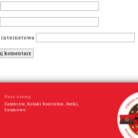
 internetowa
Nasz zasięg
Zambrów, Kołaki Kościelne, Rutki,
Szumowo