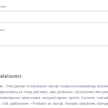
iałalności
de - Twój partner w dziedzinie sklejki Szukasz niezawodnego dostaw
odpowiedzią na Twoje potrzeby! Jako producent i dystrybutor oferuje
wodoodporne, lakierowane, antypoślizgowe, iglaste, liściaste, szalunk
OSB, podformowe. • Produkty ze sklejki: formatki sklejkowe, dźwigar