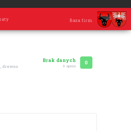
katy
Baza firm
Brak danych
Ocena
na 5
0
0 opinii
i, drewno