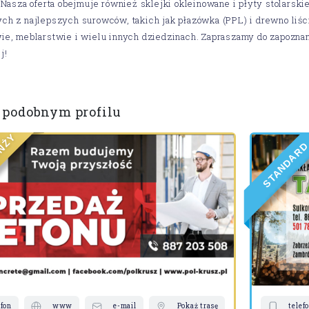
 Nasza oferta obejmuje również sklejki okleinowane i płyty stolars
h z najlepszych surowców, takich jak płazówka (PPL) i drewno liści
e, meblarstwie i wielu innych dziedzinach. Zapraszamy do zapoznania
j!
 podobnym profilu
Y
Ż
N
R
A
A
D
N
A
T
S
efon
www
e-mail
Pokaż trasę
telef