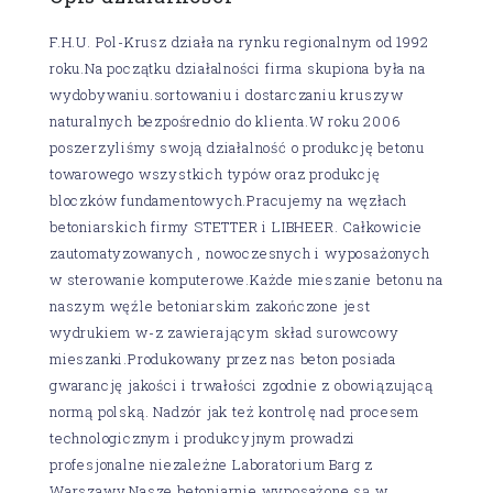
F.H.U. Pol-Krusz działa na rynku regionalnym od 1992
roku.Na początku działalności firma skupiona była na
wydobywaniu.sortowaniu i dostarczaniu kruszyw
naturalnych bezpośrednio do klienta.W roku 2006
poszerzyliśmy swoją działalność o produkcję betonu
towarowego wszystkich typów oraz produkcję
bloczków fundamentowych.Pracujemy na węzłach
betoniarskich firmy STETTER i LIBHEER. Całkowicie
zautomatyzowanych , nowoczesnych i wyposażonych
w sterowanie komputerowe.Każde mieszanie betonu na
naszym węźle betoniarskim zakończone jest
wydrukiem w-z zawierającym skład surowcowy
mieszanki.Produkowany przez nas beton posiada
gwarancję jakości i trwałości zgodnie z obowiązującą
normą polską. Nadzór jak też kontrolę nad procesem
technologicznym i produkcyjnym prowadzi
profesjonalne niezależne Laboratorium Barg z
Warszawy.Nasze betoniarnie wyposażone są w