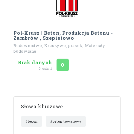
Pol-Krusz | Beton, Produkcja Betonu -
Zambrów , Szepietowo
Budownictwo, Kruszywo, piasek, Materiały
budowlane
Brak danych
Ocena
na 5
0
0 opinii
Słowa kluczowe
#beton
#beton towarowy