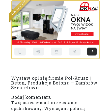
Y
Ż
N
A
R
B
R
E
E
D
D
I
I
L
L
Wystaw opinię firmie Pol-Krusz |
Beton, Produkcja Betonu – Zambrów ,
Szepietowo
Dodaj komentarz
Twój adres e-mail nie zostanie
opublikowany.
Wymagane pola są