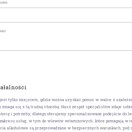
iałalności
jest tylko miejscem, gdzie można uzyskać pomoc w walce z uzależnien
o zmaga się z tą trudną chorobą. Nasz zespół specjalistów zdaje sob
storię i potrzeby, dlatego oferujemy spersonalizowane podejście do 
 zakresu usług, w tym do wlewów witaminowych, które pomagają w re
ucia alkoholowe są przeprowadzane w bezpiecznych warunkach, pod