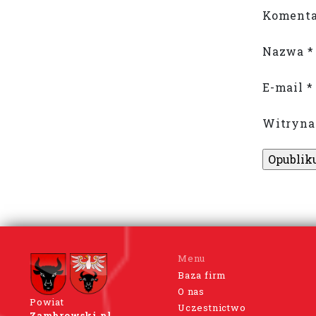
Komenta
Nazwa
*
E-mail
*
Witryna
Menu
Baza firm
O nas
Powiat
Uczestnictwo
Zambrowski.pl