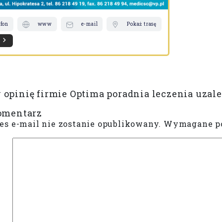
efon
www
e-mail
Pokaż trasę
opinię firmie Optima poradnia leczenia uzale
omentarz
es e-mail nie zostanie opublikowany.
Wymagane po