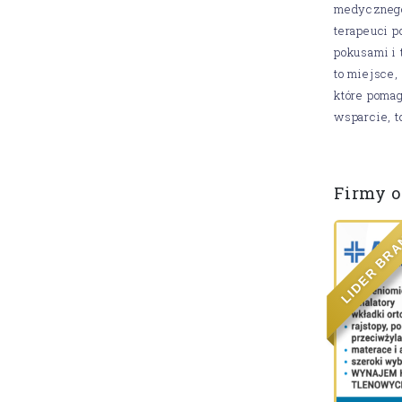
medycznego
terapeuci p
pokusami i
to miejsce
które pomag
wsparcie, t
Firmy o
R
B
R
E
D
I
L