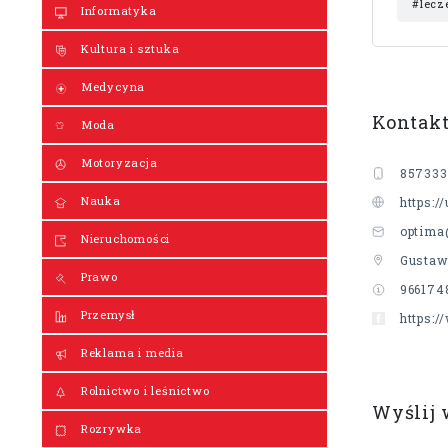
#lecz
Informatyka
Kultura i sztuka
Medycyna
Kontak
Moda
Motoryzacja
857333
Nauka
https:/
optima
Nieruchomości
Gustawa
Prawo
966174
Przemysł
https:
Reklama i media
Rolnictwo i leśnictwo
Wyślij
Rozrywka