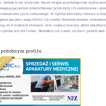
. Jednak to nie wszystko. Nasze terapie psychologiczne są kluczo
omagają pacjentom zidentyfikować przyczyny ich uzależnienia i opra
 trudnościami życia codziennego. W Optima wierzymy również w mo
, gdzie pacjenci mogą dzielić się swoimi doświadczeniami, wzajemn
ają im w trudnych chwilach. Jeśli szukasz miejsca, gdzie znajdziesz 
o Optima jest dla Ciebie. Skontaktuj się z nami już dziś i pozwól n
 podobnym profilu
Y
Ż
N
A