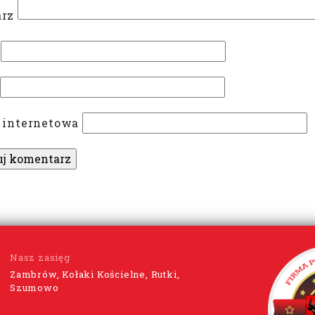
rz
 internetowa
Nasz zasięg
Zambrów, Kołaki Kościelne, Rutki,
Szumowo