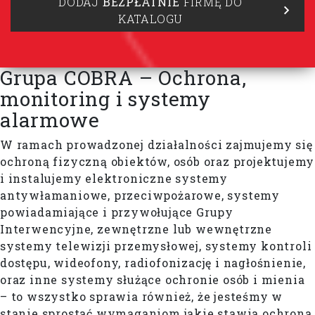
DODAJ
BEZPŁATNIE
FIRMĘ DO
KATALOGU
Grupa COBRA – Ochrona,
monitoring i systemy
alarmowe
W ramach prowadzonej działalności zajmujemy się
ochroną fizyczną obiektów, osób oraz projektujemy
i instalujemy elektroniczne systemy
antywłamaniowe, przeciwpożarowe, systemy
powiadamiające i przywołujące Grupy
Interwencyjne, zewnętrzne lub wewnętrzne
systemy telewizji przemysłowej, systemy kontroli
dostępu, wideofony, radiofonizację i nagłośnienie,
oraz inne systemy służące ochronie osób i mienia
– to wszystko sprawia również, że jesteśmy w
stanie sprostać wymaganiom jakie stawia ochrona