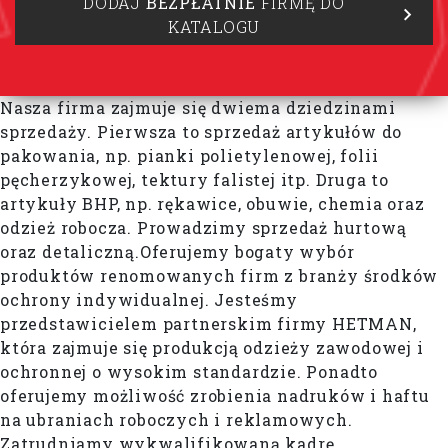
DODAJ
BEZPŁATNIE
FIRMĘ DO
KATALOGU
Nasza firma zajmuje się dwiema dziedzinami
sprzedaży. Pierwsza to sprzedaż artykułów do
pakowania, np. pianki polietylenowej, folii
pęcherzykowej, tektury falistej itp. Druga to
artykuły BHP, np. rękawice, obuwie, chemia oraz
odzież robocza. Prowadzimy sprzedaż hurtową
oraz detaliczną.Oferujemy bogaty wybór
produktów renomowanych firm z branży środków
ochrony indywidualnej. Jesteśmy
przedstawicielem partnerskim firmy HETMAN,
która zajmuje się produkcją odzieży zawodowej i
ochronnej o wysokim standardzie. Ponadto
oferujemy możliwość zrobienia nadruków i haftu
na ubraniach roboczych i reklamowych.
Zatrudniamy wykwalifikowaną kadrę