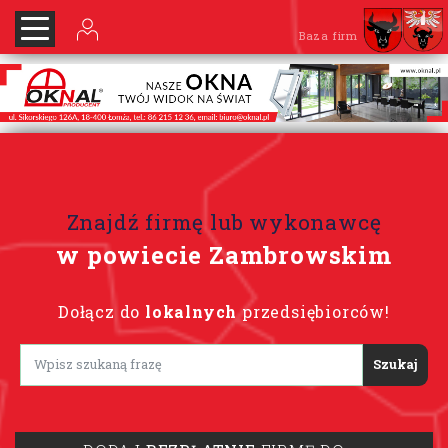
Baza firm
Znajdź firmę lub wykonawcę
w powiecie Zambrowskim
Dołącz do
lokalnych
przedsiębiorców!
Lorem ipsum