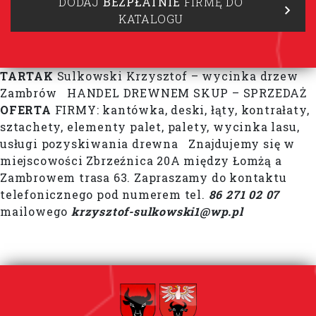
DODAJ
BEZPŁATNIE
FIRMĘ DO
KATALOGU
TARTAK
Sulkowski Krzysztof – wycinka drzew
Zambrów HANDEL DREWNEM SKUP – SPRZEDAŻ
OFERTA
FIRMY: kantówka, deski, łąty, kontrałaty,
sztachety, elementy palet, palety, wycinka lasu,
usługi pozyskiwania drewna Znajdujemy się w
miejscowości Zbrzeźnica 20A między Łomżą a
Zambrowem trasa 63. Zapraszamy do kontaktu
telefonicznego pod numerem tel.
86 271 02 07
mailowego
krzysztof-sulkowski1@wp.pl