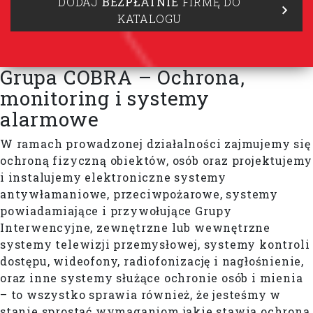
DODAJ
BEZPŁATNIE
FIRMĘ DO
KATALOGU
Grupa COBRA – Ochrona,
monitoring i systemy
alarmowe
W ramach prowadzonej działalności zajmujemy się
ochroną fizyczną obiektów, osób oraz projektujemy
i instalujemy elektroniczne systemy
antywłamaniowe, przeciwpożarowe, systemy
powiadamiające i przywołujące Grupy
Interwencyjne, zewnętrzne lub wewnętrzne
systemy telewizji przemysłowej, systemy kontroli
dostępu, wideofony, radiofonizację i nagłośnienie,
oraz inne systemy służące ochronie osób i mienia
– to wszystko sprawia również, że jesteśmy w
stanie sprostać wymaganiom jakie stawia ochrona