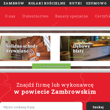
ZAMBRÓW
KOŁAKI KOŚCIELNE
RUTKI
SZUMOWO
O nas
Uczestnictwo
Banery specjalne
Certyfi
Znajdź firmę lub wykonawcę
w powiecie Zambrowskim
Lorem ipsum