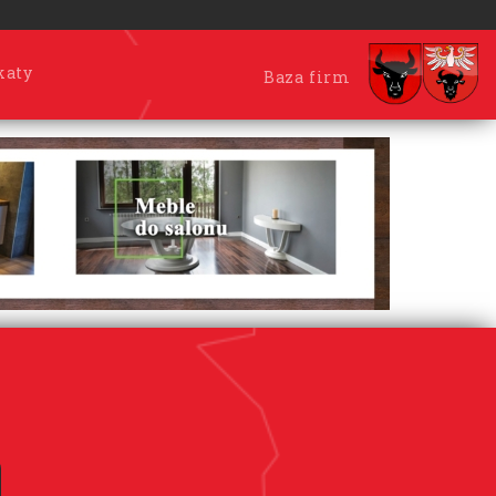
katy
Baza firm