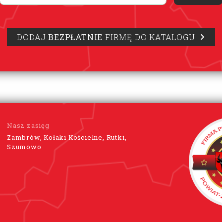
DODAJ
BEZPŁATNIE
FIRMĘ DO KATALOGU
Nasz zasięg
Zambrów, Kołaki Kościelne, Rutki,
Szumowo