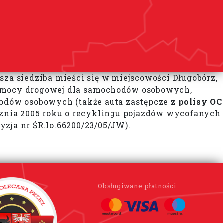
sza siedziba mieści się w miejscowości Długobórz,
pomocy drogowej dla samochodów osobowych,
odów osobowych (także auta zastępcze
z polisy OC
ycznia 2005 roku o recyklingu pojazdów wycofanych
zja nr ŚR.Io.66200/23/05/JW).
Obsługiwane płatności