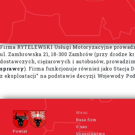
Firma RYTELEWSKI Usługi Motoryzacyjne prowadz
ul. Zambrowska 21, 18-300 Zambrów (przy drodze 
dostawczych, ciężarowych i autobusów, prowadzi
sprawcy
). Firma funkcjonuje również jako Stacja
z eksploatacji” na podstawie decyzji Wojewody Pod
Menu
Baza firm
O nas
Powiat
Uczestnictwo