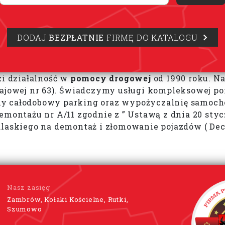
DODAJ
BEZPŁATNIE
FIRMĘ DO KATALOGU
i działalność w
pomocy drogowej
od 1990 roku. Na
krajowej nr 63). Świadczymy usługi kompleksowej 
my całodobowy parking oraz wypożyczalnię samoch
 Demontażu nr A/11 zgodnie z ” Ustawą z dnia 20 st
laskiego na demontaż i złomowanie pojazdów ( Decy
Nasz zasięg
Zambrów, Kołaki Kościelne, Rutki,
Szumowo