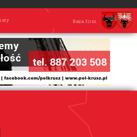
katy
Baza firm