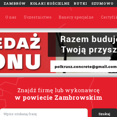
ZAMBRÓW
KOŁAKI KOŚCIELNE
RUTKI
SZUMOWO
O nas
Uczestnictwo
Banery specjalne
Certyfi
Znajdź firmę lub wykonawcę
w powiecie Zambrowskim
Lorem ipsum