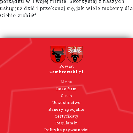
porządku w Twojej firmie. Skorzystaj z naszych
usług już dziś i przekonaj się, jak wiele możemy dla
Ciebie zrobić!”
Powiat
Zambrowski.pl
Menu
Baza firm
O nas
Uczestnictwo
Banery specjalne
Certyfikaty
Regulamin
Polityka prywatności