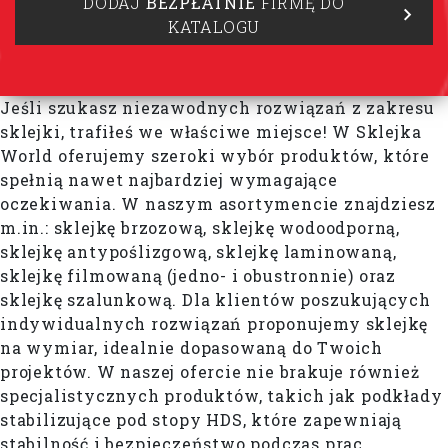
DODAJ
BEZPŁATNIE
FIRMĘ DO
KATALOGU
Jeśli szukasz niezawodnych rozwiązań z zakresu
sklejki, trafiłeś we właściwe miejsce! W Sklejka
World oferujemy szeroki wybór produktów, które
spełnią nawet najbardziej wymagające
oczekiwania. W naszym asortymencie znajdziesz
m.in.: sklejkę brzozową, sklejkę wodoodporną,
sklejkę antypoślizgową, sklejkę laminowaną,
sklejkę filmowaną (jedno- i obustronnie) oraz
sklejkę szalunkową. Dla klientów poszukujących
indywidualnych rozwiązań proponujemy sklejkę
na wymiar, idealnie dopasowaną do Twoich
projektów. W naszej ofercie nie brakuje również
specjalistycznych produktów, takich jak podkłady
stabilizujące pod stopy HDS, które zapewniają
stabilność i bezpieczeństwo podczas prac