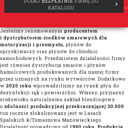
DODAJ
BEZPŁATNIE
FIRMĘ DO
KATALOGU
Jesteśmy renomowanym
producentem
i dystrybutorem środków smarowych dla
motoryzacji i przemysłu
, płynów do
spryskiwaczy oraz płynów do chłodnic
samochodowych. Przedmiotem działalności firmy
jest również dystrybucja smarów i płynów
hamulcowych produkowanych dla naszej firmy
przez uznanych na rynku wytwórców. Dodatkowo
w
2020 roku
wprowadziliśmy na rynek płyn do
dezynfekcji rąk i powierzchni. Własny, przyjazny
środowisku naturalnemu zakład blendingowy
o
zdolności produkcyjnej przekraczającej
30.000
ton rocznie zlokalizowany jest w Lasach
Spalskich k/Tomaszowa Mazowieckiego.
Działalność prowadzimy od
1990 roku.
Produkcja