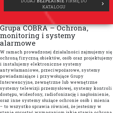
DODAJ
BEZPŁATNIE
FIRMĘ DO
KATALOGU
Grupa COBRA – Ochrona,
monitoring i systemy
alarmowe
W ramach prowadzonej działalności zajmujemy się
ochroną fizyczną obiektów, osób oraz projektujemy
i instalujemy elektroniczne systemy
antywłamaniowe, przeciwpożarowe, systemy
powiadamiające i przywołujące Grupy
Interwencyjne, zewnętrzne lub wewnętrzne
systemy telewizji przemysłowej, systemy kontroli
dostępu, wideofony, radiofonizację i nagłośnienie,
oraz inne systemy służące ochronie osób i mienia
– to wszystko sprawia również, że jesteśmy w
stanie sprostać wymaganiom jakie stawia ochrona