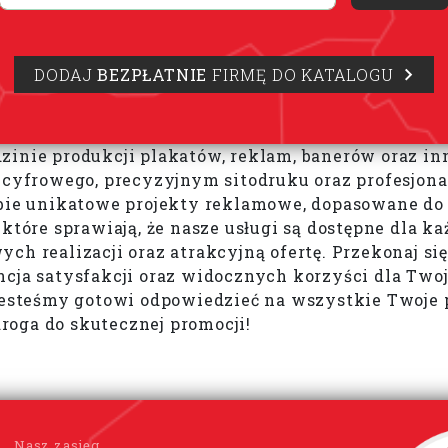
DODAJ
BEZPŁATNIE
FIRMĘ DO KATALOGU
dzinie produkcji plakatów, reklam, banerów oraz 
 cyfrowego, precyzyjnym sitodruku oraz profesjonal
ebie unikatowe projekty reklamowe, dopasowane do
które sprawiają, że nasze usługi są dostępne dla ka
ch realizacji oraz atrakcyjną ofertę. Przekonaj s
cja satysfakcji oraz widocznych korzyści dla Twoj
 Jesteśmy gotowi odpowiedzieć na wszystkie Twoje 
oga do skutecznej promocji!
Nasz zasięg