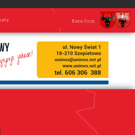
katy
Baza firm