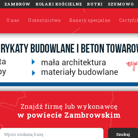
ZAMBRÓW
KOŁAKI KOŚCIELNE
RUTKI
SZUMOWO
O nas
Uczestnictwo
Banery specjalne
Certyfi
Znajdź firmę lub wykonawcę
w powiecie Zambrowskim
Lorem ipsum