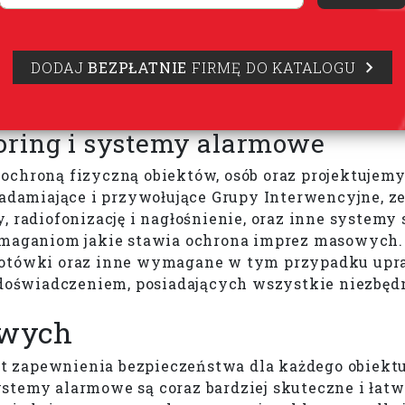
DODAJ
BEZPŁATNIE
FIRMĘ DO KATALOGU
oring i systemy alarmowe
ochroną fizyczną obiektów, osób oraz projektujemy
damiające i przywołujące Grupy Interwencyjne, z
 radiofonizację i nagłośnienie, oraz inne systemy 
wymaganiom jakie stawia ochrona imprez masowych
 gotówki oraz inne wymagane w tym przypadku up
oświadczeniem, posiadających wszystkie niezbędn
owych
 zapewnienia bezpieczeństwa dla każdego obiektu,
stemy alarmowe są coraz bardziej skuteczne i łatw