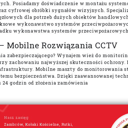
nych. Posiadamy doświadczenie w montażu systemó
raz cyfrowej obróbki sygnałów wizyjnych. Specjal
ęzłowych dla potrzeb dużych obiektów handlowyc
eksowe wykonawstwo systemów przeciwpożarowych
padku wykonawstwa systemów przeciwpożarowych
– Mobilne Rozwiązania CCTV
nia zabezpieczającego? Wynajem wież do monitorin
i przy zachowaniu najwyższej skuteczności ochron
frastruktury. Mobilne maszty do monitorowania st
emu bezpieczeństwa. Dzięki zaawansowanej technol
 24 godzin od złożenia zamówienia
Nasz zasięg
Zambrów, Kołaki Kościelne, Rutki,