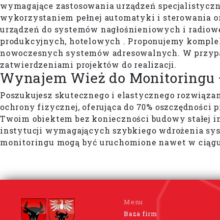
wymagające zastosowania urządzeń specjalistycz
wykorzystaniem pełnej automatyki i sterowania o
urządzeń do systemów nagłośnieniowych i radiow
produkcyjnych, hotelowych . Proponujemy kompl
nowoczesnych systemów adresowalnych. W przy
zatwierdzeniami projektów do realizacji.
Wynajem Wież do Monitoringu 
Poszukujesz skutecznego i elastycznego rozwiąza
ochrony fizycznej, oferująca do 70% oszczędnośc
Twoim obiektem bez konieczności budowy stałej in
instytucji wymagających szybkiego wdrożenia syst
monitoringu mogą być uruchomione nawet w ciągu
Menu
Baza firm