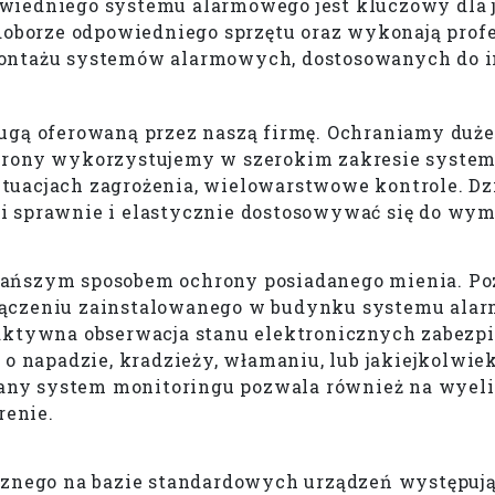
wiedniego systemu alarmowego jest kluczowy dla 
doborze odpowiedniego sprzętu oraz wykonają profes
montażu systemów alarmowych, dostosowanych do i
ugą oferowaną przez naszą firmę. Ochraniamy duże
hrony wykorzystujemy w szerokim zakresie system
tuacjach zagrożenia, wielowarstwowe kontrole. Dz
i sprawnie i elastycznie dostosowywać się do wym
ańszym sposobem ochrony posiadanego mienia. Poz
łączeniu zainstalowanego w budynku systemu ala
 aktywna obserwacja stanu elektronicznych zabezp
 o napadzie, kradzieży, włamaniu, lub jakiejkolwi
any system monitoringu pozwala również na wyel
renie.
icznego na bazie standardowych urządzeń występuj