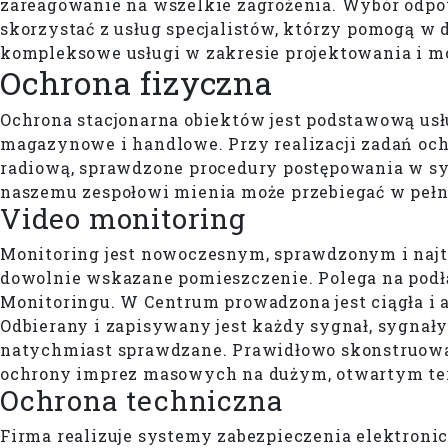
zareagowanie na wszelkie zagrożenia. Wybór odpo
skorzystać z usług specjalistów, którzy pomogą w 
kompleksowe usługi w zakresie projektowania i 
Ochrona
fizyczna
Ochrona stacjonarna obiektów jest podstawową usł
magazynowe i handlowe. Przy realizacji zadań oc
radiową, sprawdzone procedury postępowania w sy
naszemu zespołowi mienia może przebiegać w pełn
Video monitoring
Monitoring jest nowoczesnym, sprawdzonym i najt
dowolnie wskazane pomieszczenie. Polega na pod
Monitoringu. W Centrum prowadzona jest ciągła i
Odbierany i zapisywany jest każdy sygnał, sygnały
natychmiast sprawdzane. Prawidłowo skonstruow
ochrony imprez masowych na dużym, otwartym te
Ochrona techniczna
Firma realizuje systemy zabezpieczenia elektron