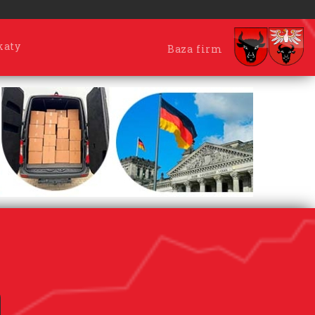
katy
Baza firm