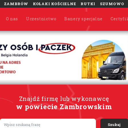
ZAMBRÓW
KOŁAKI KOŚCIELNE
RUTKI
SZUMOWO
O nas
Uczestnictwo
Banery specjalne
Certyfi
Znajdź firmę lub wykonawcę
w powiecie Zambrowskim
Lorem ipsum